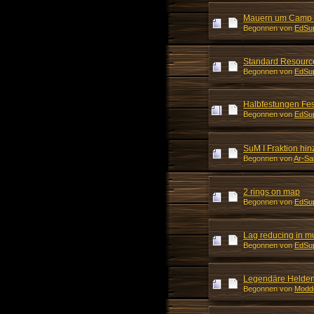
Mauern um Camp 
Begonnen von
EdSu
Standard Resourc
Begonnen von
EdSu
Halbfestungen Fes
Begonnen von
EdSu
SuM I Fraktion hi
Begonnen von
Ar-Sa
2 rings on map
Begonnen von
EdSu
Lag reducing in mu
Begonnen von
EdSu
Legendäre Helden
Begonnen von
Modd