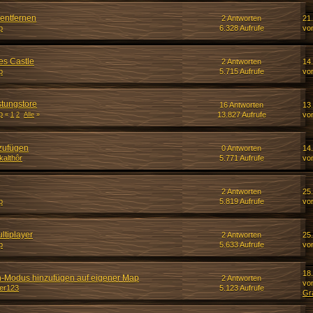
entfernen
2 Antworten
21
p
6.328 Aufrufe
vo
es Castle
2 Antworten
14
p
5.715 Aufrufe
vo
tungstore
16 Antworten
13
p
13.827 Aufrufe
vo
«
1
2
Alle
»
nzufügen
0 Antworten
14
kalthôr
5.771 Aufrufe
vo
2 Antworten
25
p
5.819 Aufrufe
vo
ltiplayer
2 Antworten
25
p
5.633 Aufrufe
vo
18
-Modus hinzufügen auf eigener Map
2 Antworten
vo
er123
5.123 Aufrufe
Gr