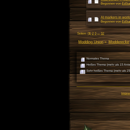
Begonnen von
EdSu
AI markers in worl
Begonnen von
EdSu
Seiten: [
1
]
2
3
...
32
Modding Union
»
Modderecke
Normales Thema
Heißes Thema (mehr als 15 Antw
Sehr heißes Thema (mehr als 25
Impr