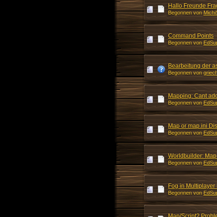
Hallo Freunde Fra
Begonnen von
Michi
Command Points
Begonnen von
EdSu
Bearbeitung der as
Begonnen von
griec
Mapping: Cant add
Begonnen von
EdSu
Map or map.ini Dis
Begonnen von
EdSu
Worldbuilder: Map.
Begonnen von
EdSu
Fog in Multiplayer
Begonnen von
EdSu
Map/Script? Prob