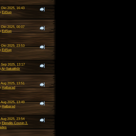
. Okt 2025, 16:43
n
EdSup
. Okt 2025, 00:07
n
EdSup
. Okt 2025, 23:53
n
EdSup
. Sep 2025, 13:17
n
Ar-Sakalthôr
. Aug 2025, 13:51
n
Halbarad
. Aug 2025, 13:49
n
Halbarad
. Aug 2025, 23:54
n
Elendils Cousin 3.
ades