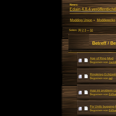
News:
Edain 4.8.4 veröffentlicht!
Modding Union
»
Modderecke
Seiten: [
1
]
2
3
...
32
Betreff
/
Be
Age of Ring Mod
Begonnen von
Jackl
Ringkrieg Echtzeit
Begonnen von
jad
map.ini problem c
Begonnen von
EdSu
Fix Units bugging 
Begonnen von
EdSu