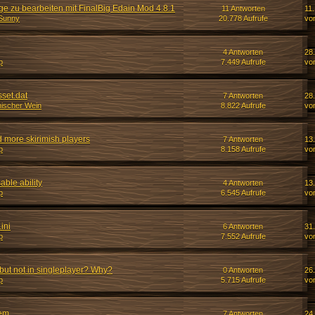
ge zu bearbeiten mit FinalBig Edain Mod 4.8.1
11 Antworten
11.
Sunny
20.778 Aufrufe
vo
4 Antworten
28.
p
7.449 Aufrufe
vo
set.dat
7 Antworten
28.
hischer Wein
8.822 Aufrufe
vo
 more skirimish players
7 Antworten
13.
p
8.158 Aufrufe
vo
able ability
4 Antworten
13.
p
6.545 Aufrufe
vo
ini
6 Antworten
31
p
7.552 Aufrufe
vo
 but not in singleplayer? Why?
0 Antworten
26
p
5.715 Aufrufe
vo
lem
7 Antworten
24