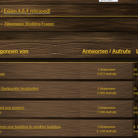
/
Edain 4.8.4 released!
»
Allgemeine Modding-Fragen
gonnen von
Antworten
/
Aufrufe
1 Antworten
26
ight
3.872 Aufrufe
vo
-Startpunkte bearbeiten
1 Antworten
11
3.065 Aufrufe
vo
ant use powers
3 Antworten
16
p
7.696 Aufrufe
vo
from one building to another building
0 Antworten
8.
p
6.148 Aufrufe
vo