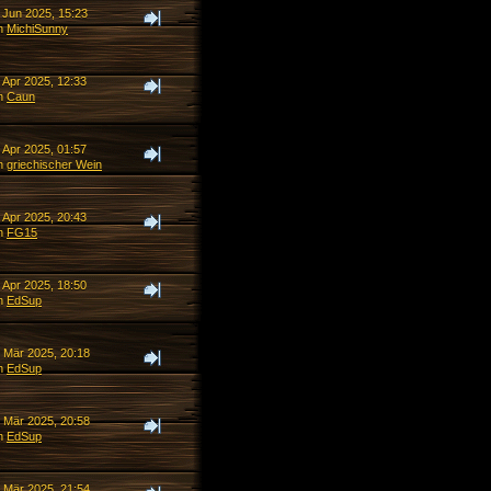
 Jun 2025, 15:23
n
MichiSunny
 Apr 2025, 12:33
n
Caun
 Apr 2025, 01:57
n
griechischer Wein
 Apr 2025, 20:43
n
FG15
 Apr 2025, 18:50
n
EdSup
. Mär 2025, 20:18
n
EdSup
. Mär 2025, 20:58
n
EdSup
. Mär 2025, 21:54