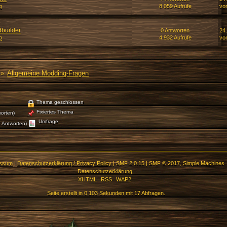
p
8.059 Aufrufe
vo
dbuilder
0 Antworten
24
p
4.932 Aufrufe
vo
»
Allgemeine Modding-Fragen
Thema geschlossen
Fixiertes Thema
orten)
Umfrage
 Antworten)
essum
|
Datenschutzerklärung / Privacy Policy
|
SMF 2.0.15
|
SMF © 2017
,
Simple Machines
Datenschutzerklärung
XHTML
RSS
WAP2
Seite erstellt in 0.103 Sekunden mit 17 Abfragen.