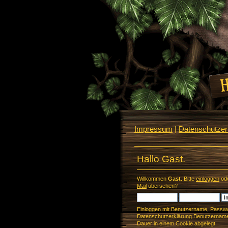
Impressum
|
Datenschutzerk
Hallo Gast.
Willkommen
Gast
. Bitte
einloggen
od
Mail
übersehen?
Einloggen mit Benutzername, Passwo
Datenschutzerklärung Benutzername 
Dauer in einem Cookie abgelegt.