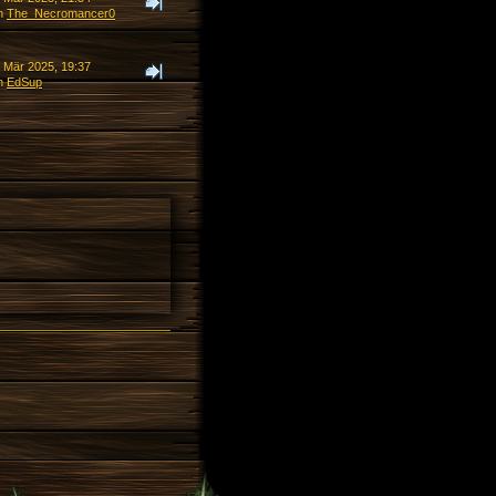
n
The_Necromancer0
. Mär 2025, 19:37
n
EdSup