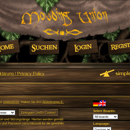
lärung / Privacy Policy
er
registrieren
. Haben Sie Ihre
Aktivierungs E-
Select Boards:
rt und Sitzungslänge. Hierbei werden gemäß
und Passwort verschlüsselt für die gewählte
Language: