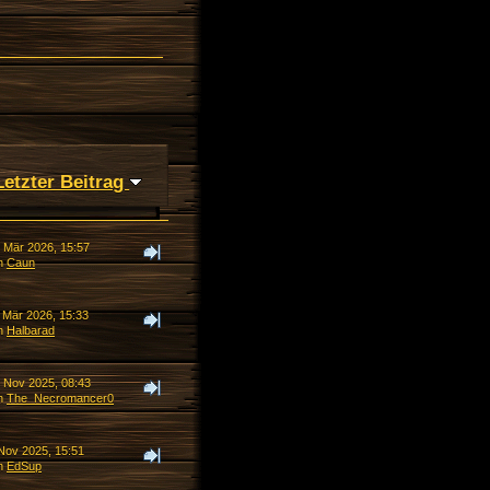
Letzter Beitrag
. Mär 2026, 15:57
n
Caun
. Mär 2026, 15:33
n
Halbarad
. Nov 2025, 08:43
n
The_Necromancer0
 Nov 2025, 15:51
n
EdSup