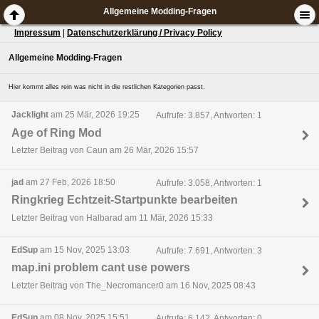
Allgemeine Modding-Fragen
Impressum
|
Datenschutzerklärung / Privacy Policy
Allgemeine Modding-Fragen
Hier kommt alles rein was nicht in die restlichen Kategorien passt.
Jacklight
am 25 Mär, 2026 19:25
Aufrufe: 3.857, Antworten: 1
Age of Ring Mod
Letzter Beitrag von Caun am 26 Mär, 2026 15:57
jad
am 27 Feb, 2026 18:50
Aufrufe: 3.058, Antworten: 1
Ringkrieg Echtzeit-Startpunkte bearbeiten
Letzter Beitrag von Halbarad am 11 Mär, 2026 15:33
EdSup
am 15 Nov, 2025 13:03
Aufrufe: 7.691, Antworten: 3
map.ini problem cant use powers
Letzter Beitrag von The_Necromancer0 am 16 Nov, 2025 08:43
EdSup
am 08 Nov, 2025 15:51
Aufrufe: 6.142, Antworten: 0