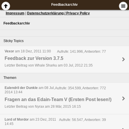
Feedbackarchiv
Impressum
|
Datenschutzerklärung / Privacy Policy
Feedbackarchiv
Sticky Topics
Vexor
am 18 Dez, 2011 11:00
Aufrufe: 141.996, Antworten: 77
Feedback zur Version 3.7.5
Letzter Beitrag von Whale Sharku am 03 Jul, 2012 21:35
Themen
Ealendril der Dunkle
am 08 Jul,
Aufrufe: 354.599, Antworten: 772
2014 13:44
Fragen an das Edain-Team V (Ersten Post lesen!)
Letzter Beitrag von Nyrax am 28 Mär, 2015 16:15
Lord of Mordor
am 23 Dez, 2011
Aufrufe: 56.547, Antworten: 39
14:45