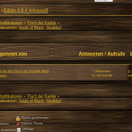
/
Edain 4.8.4 released!
Modifikationen
»
Fluch der Karibik
»
deratoren:
Souls of Black
,
Skulldur
)
gonnen von
Antworten
/
Aufrufe
 für die Fluch der Karibik Mod
5 Antworten
11.
agon
16.180 Aufrufe
vo
Modifikationen
»
Fluch der Karibik
»
deratoren:
Souls of Black
,
Skulldur
)
Thema geschlossen
Fixiertes Thema
orten)
Umfrage
 Antworten)