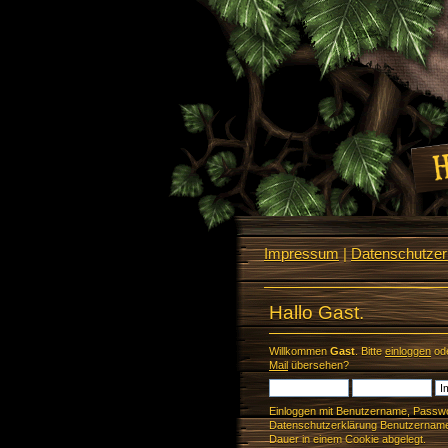
Impressum
|
Datenschutzerk
Hallo Gast.
Willkommen
Gast
. Bitte
einloggen
od
Mail
übersehen?
Einloggen mit Benutzername, Passwo
Datenschutzerklärung Benutzername 
Dauer in einem Cookie abgelegt.