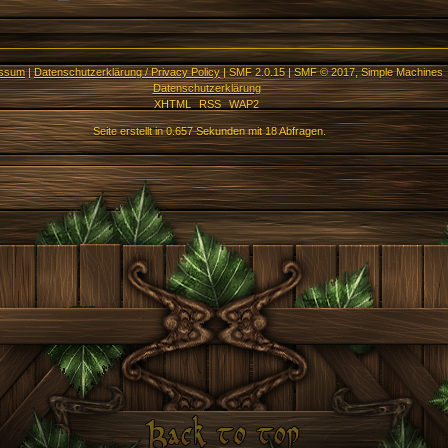
essum
|
Datenschutzerklärung / Privacy Policy
|
SMF 2.0.15
|
SMF © 2017
,
Simple Machines
Datenschutzerklärung
XHTML
RSS
WAP2
Seite erstellt in 0.657 Sekunden mit 18 Abfragen.