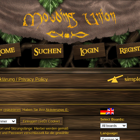
lärung / Privacy Policy
er
registrieren
. Haben Sie Ihre
Aktivierungs E-
Select Boards:
rt und Sitzungslänge. Hierbei werden gemäß
und Passwort verschlüsselt für die gewählte
Language: