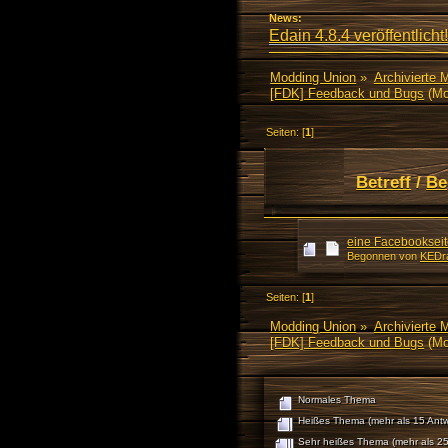
News:
Edain 4.8.4 veröffentlicht!
Modding Union
»
Archivierte 
[FDK] Feedback und Bugs
(Mo
Seiten: [
1
]
Betreff
/
Be
eine Facebookseite
Begonnen von
KEDr
Seiten: [
1
]
Modding Union
»
Archivierte 
[FDK] Feedback und Bugs
(Mo
Normales Thema
Heißes Thema (mehr als 15 Antw
Sehr heißes Thema (mehr als 25