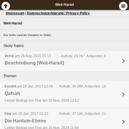
Weit-Harad
Impressum
|
Datenschutzerklärung / Privacy Policy
Weit-Harad
Das heiße Land der Haradrim im Süden
Sticky Topics
Vexor
am 28 Aug, 2011 21:12
Aufrufe: 23.767, Antworten: 0
Beschreibung [Weit-Harad]
Themen
Eandril
am 18 Jan, 2017 13:56
Aufrufe: 36.089, Antworten: 16
Qafsah
Letzter Beitrag von Fine am 10 Nov, 2024 12:12
Fine
am 15 Jan, 2017 01:22
Aufrufe: 37.106, Antworten: 21
Die Harduin-Ebene
Letzter Beitrag von Fine am 10 Nov, 2024 11:58