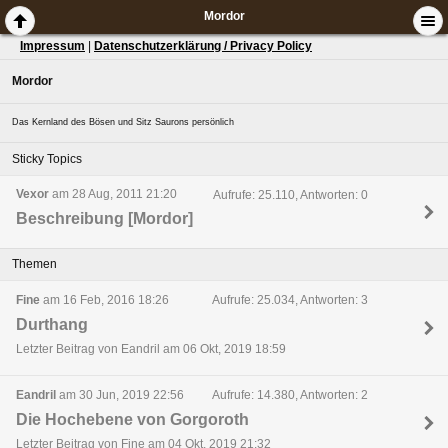
Mordor
Impressum
|
Datenschutzerklärung / Privacy Policy
Mordor
Das Kernland des Bösen und Sitz Saurons persönlich
Sticky Topics
Vexor
am 28 Aug, 2011 21:20
Aufrufe: 25.110, Antworten: 0
Beschreibung [Mordor]
Themen
Fine
am 16 Feb, 2016 18:26
Aufrufe: 25.034, Antworten: 3
Durthang
Letzter Beitrag von Eandril am 06 Okt, 2019 18:59
Eandril
am 30 Jun, 2019 22:56
Aufrufe: 14.380, Antworten: 2
Die Hochebene von Gorgoroth
Letzter Beitrag von Fine am 04 Okt, 2019 21:32