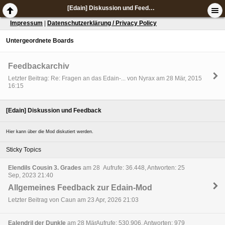
[Edain] Diskussion und Feedback
Impressum
|
Datenschutzerklärung / Privacy Policy
Untergeordnete Boards
Feedbackarchiv
Letzter Beitrag: Re: Fragen an das Edain-... von Nyrax am 28 Mär, 2015
16:15
[Edain] Diskussion und Feedback
Hier kann über die Mod diskutiert werden.
Sticky Topics
Elendils Cousin 3. Grades
am 28
Aufrufe: 36.448, Antworten: 25
Sep, 2023 21:40
Allgemeines Feedback zur Edain-Mod
Letzter Beitrag von Caun am 23 Apr, 2026 21:03
Ealendril der Dunkle
am 28 Mär,
Aufrufe: 530.906, Antworten: 979