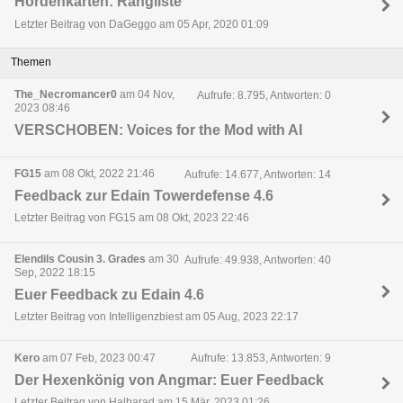
Hordenkarten: Rangliste
Letzter Beitrag von DaGeggo am 05 Apr, 2020 01:09
Themen
The_Necromancer0
am 04 Nov,
Aufrufe: 8.795, Antworten: 0
2023 08:46
VERSCHOBEN: Voices for the Mod with AI
FG15
am 08 Okt, 2022 21:46
Aufrufe: 14.677, Antworten: 14
Feedback zur Edain Towerdefense 4.6
Letzter Beitrag von FG15 am 08 Okt, 2023 22:46
Elendils Cousin 3. Grades
am 30
Aufrufe: 49.938, Antworten: 40
Sep, 2022 18:15
Euer Feedback zu Edain 4.6
Letzter Beitrag von Intelligenzbiest am 05 Aug, 2023 22:17
Kero
am 07 Feb, 2023 00:47
Aufrufe: 13.853, Antworten: 9
Der Hexenkönig von Angmar: Euer Feedback
Letzter Beitrag von Halbarad am 15 Mär, 2023 01:26