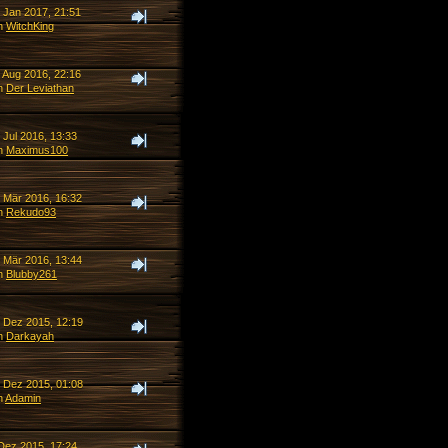
. Jan 2017, 21:51
n
WitchKing
. Aug 2016, 22:16
n
Der Leviathan
 Jul 2016, 13:33
n
Maximus100
. Mär 2016, 16:32
n
Rekudo93
. Mär 2016, 13:44
n
Blubby261
. Dez 2015, 12:19
n
Darkayah
. Dez 2015, 01:08
n
Adamin
 Dez 2015, 17:24