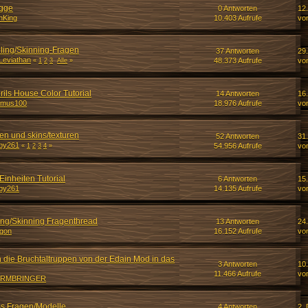
agge
0 Antworten
12
hKing
10.403 Aufrufe
vo
ling/Skinning-Fragen
37 Antworten
29
Leviathan
48.373 Aufrufe
vo
«
1
2
3
Alle
»
ils House Color Tutorial
14 Antworten
16.
imus100
18.976 Aufrufe
vo
en und skins/texturen
52 Antworten
31
by261
54.956 Aufrufe
vo
«
1
2
3
4
»
inheiten Tutorial
6 Antworten
15
by261
14.135 Aufrufe
vo
ing/Skinning Fragenthread
13 Antworten
24
gon
16.152 Aufrufe
vo
h die Bruchtaltruppen von der Edain Mod in das
3 Antworten
10
11.466 Aufrufe
vo
RMBRINGER
ss Fragen/Modelle
4 Antworten
2.