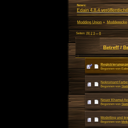
News:
Edain 4.8.4 veröffentlicht!
Modding Union
»
Modderecke
Seiten: [
1
]
2
3
...
8
Betreff
/
B
Registrierungsp
Begonnen von Ealen
Nekromant Farbe
Begonnen von
Slatti
Neuer Khamul Av
Begonnen von
Slatti
Modelling und te
Begonnen von
Mell