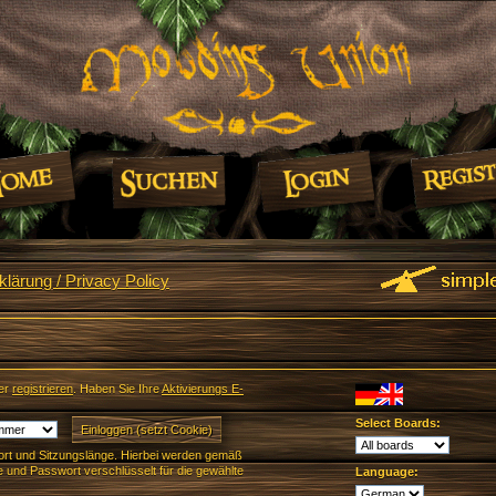
lärung / Privacy Policy
er
registrieren
. Haben Sie Ihre
Aktivierungs E-
Select Boards:
rt und Sitzungslänge. Hierbei werden gemäß
und Passwort verschlüsselt für die gewählte
Language: