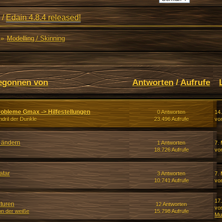
/
Edain 4.8.4 released!
»
Modelling / Skinning
egonnen von
Antworten
/
Aufrufe
robleme Gmax -> Hilfestellungen
0 Antworten
14
dril der Dunkle
23.496 Aufrufe
von
 ändern
1 Antworten
7. 
18.726 Aufrufe
vo
atar
3 Antworten
7. 
10.741 Aufrufe
vo
17.
xturen
12 Antworten
vo
on der weiße
15.798 Aufrufe
Mu