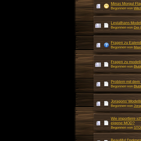
Minas Morgul Fl
Begonnen von
Witc
Leviathans Model
Begonnen von
Der 
Fragen zu Ealendr
Begonnen von
Max
Fragen zu modell
Begonnen von
Blub
Problem mit dem E
Begonnen von
Blub
Joragons' Modell
Begonnen von
Jora
Wie importiere ic
eigene MOD?
Begonnen von
STO
Beautiful Darkne