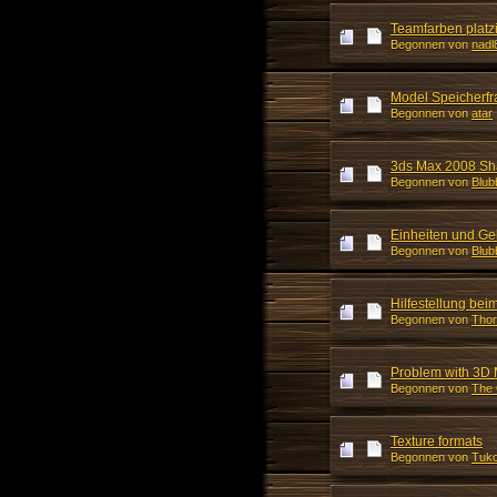
Teamfarben platz
Begonnen von
nadl
Model Speicherfr
Begonnen von
atar
3ds Max 2008 Sha
Begonnen von
Blub
Einheiten und Ge
Begonnen von
Blub
Hilfestellung bei
Begonnen von
Thor
Problem with 3D 
Begonnen von
The 
Texture formats
Begonnen von
Tuko