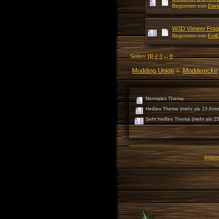
Begonnen von
Dar
W3D Viewer Fra
Begonnen von
Evil
Seiten: [
1
]
2
3
...
8
Modding Union
»
Modderecke
Normales Thema
Heißes Thema (mehr als 15 Antw
Sehr heißes Thema (mehr als 25
Impr