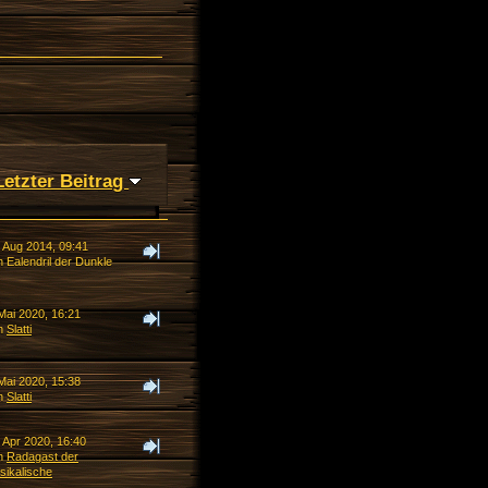
Letzter Beitrag
. Aug 2014, 09:41
 Ealendril der Dunkle
Mai 2020, 16:21
n
Slatti
Mai 2020, 15:38
n
Slatti
 Apr 2020, 16:40
n
Radagast der
sikalische