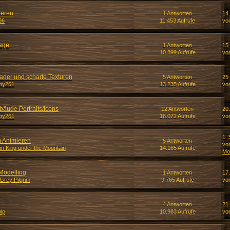
ieren
1 Antworten
14
86
11.453 Aufrufe
vo
age
1 Antworten
15.
10.899 Aufrufe
vo
der und scharfe Texturen
5 Antworten
25
by261
13.235 Aufrufe
vo
bäude Portraits/Icons
12 Antworten
20
by261
16.072 Aufrufe
vo
1.
m Animieren
5 Antworten
vo
in King under the Mountain
14.165 Aufrufe
Mo
Modelling
1 Antworten
17.
Grey Pilgrim
9.765 Aufrufe
vo
4 Antworten
21.
lp
10.983 Aufrufe
vo