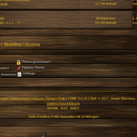
kayah
12.786 Aufrufe
vo
gen
68 Antworten
5. 
Det
69.188 Aufrufe
vo
«
1
2
3
...
5
»
»
Modelling / Skinning
Thema geschlossen
Fixiertes Thema
orten)
Umfrage
 Antworten)
essum
|
Datenschutzerklärung / Privacy Policy
|
SMF 2.0.15
|
SMF © 2017
,
Simple Machines
Datenschutzerklärung
XHTML
RSS
WAP2
Seite erstellt in 0.466 Sekunden mit 14 Abfragen.