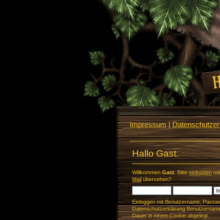
Impressum
|
Datenschutzerk
Hallo Gast.
Willkommen
Gast
. Bitte
einloggen
od
Mail
übersehen?
Einloggen mit Benutzername, Passwo
Datenschutzerklärung Benutzername 
Dauer in einem Cookie abgelegt.