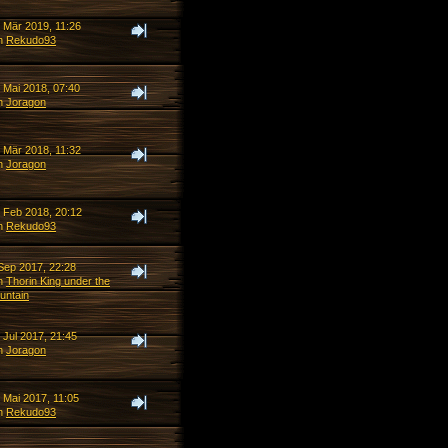
. Mär 2019, 11:26
n
Rekudo93
 Mai 2018, 07:40
n
Joragon
. Mär 2018, 11:32
n
Joragon
. Feb 2018, 20:12
n
Rekudo93
 Sep 2017, 22:28
n
Thorin King under the
untain
 Jul 2017, 21:45
n
Joragon
 Mai 2017, 11:05
n
Rekudo93