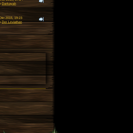
n
Darkayah
Okt 2015, 19:23
n
Der Leviathan