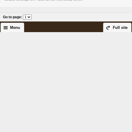
Go to page
:
Menu
Full site