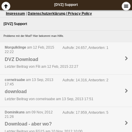
[DVZ] Support
Impressum
|
Datenschutzerklärung / Privacy Policy
[DVZ] Support
Probleme mit der Mod? Hier bekommt man Hilfe.
Morgulklinge
am 12 Feb, 2015
Aufrufe: 24.657, Antworten: 1
22:22
DVZ Download
Letzter Beitrag von Fíli am 12 Feb, 2015 22:27
cornelraabe
am 13 Sep, 2013
Aufrufe: 14.316, Antworten: 2
17:45
download
Letzter Beitrag von cornelraabe am 13 Sep, 2013 17:51
Dominikuns
am 09 Nov, 2012
Aufrufe: 17.959, Antworten: 5
21:26
Download - aber wo?
Letzter Beitrag von FG15 am 10 Nov, 2012 10:00