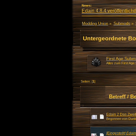
News:
Edain 4.8.4 veröffentlicht!
Modding Union
»
Submods
»
Untergeordnete Bo
First Age Subm
Alles zum First Age
Seiten: [
1
]
Betreff
/
B
Edain 2 Das Zwei
Begonnen von Dunk
[Eingestellt] Eda