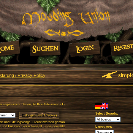
lärung / Privacy Policy
er
registrieren
. Haben Sie Ihre
Aktivierungs E-
Select Boards:
rt und Sitzungslänge. Hierbei werden gemäß
und Passwort verschlüsselt für die gewählte
Language: