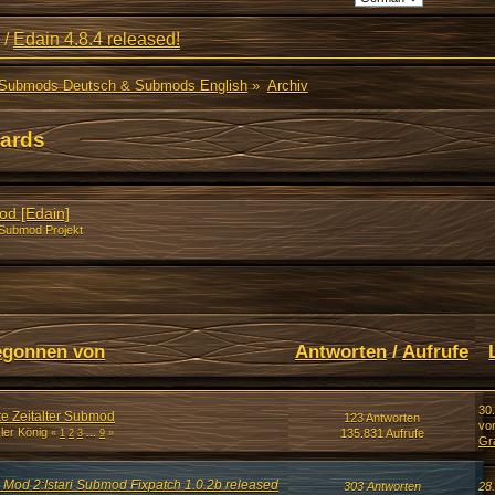
/
Edain 4.8.4 released!
Submods Deutsch & Submods English
»
Archiv
ards
od [Edain]
 Submod Projekt
egonnen von
Antworten
/
Aufrufe
30
te Zeitalter Submod
123 Antworten
vo
ler König
135.831 Aufrufe
«
1
2
3
...
9
»
Gr
in Mod 2:Istari Submod Fixpatch 1.0.2b released
303 Antworten
28.