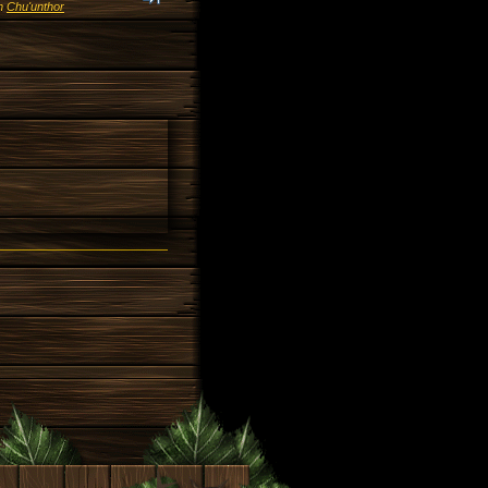
n
Chu'unthor