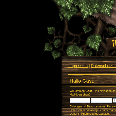
Impressum
|
Datenschutzerk
Hallo Gast.
Willkommen
Gast
. Bitte
einloggen
od
Mail
übersehen?
Einloggen mit Benutzername, Passwo
Datenschutzerklärung Benutzername 
Dauer in einem Cookie abgelegt.