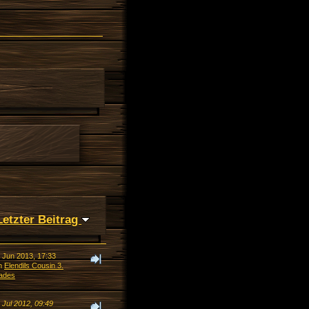
Letzter Beitrag
. Jun 2013, 17:33
n
Elendils Cousin 3.
ades
 Jul 2012, 09:49