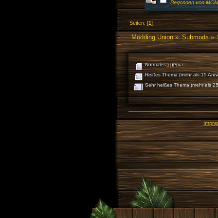
Begonnen von
MCM 
Seiten: [
1
]
Modding Union
»
Submods
»
Normales Thema
Heißes Thema (mehr als 15 Antw
Sehr heißes Thema (mehr als 25
Impr