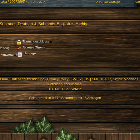
aka k10071995
235.948 Aufrufe
vo
«
1
2
3
...
21
»
Submods Deutsch & Submods English
»
Archiv
Thema geschlossen
Fixiertes Thema
orten)
Umfrage
 Antworten)
essum
|
Datenschutzerklärung / Privacy Policy
|
SMF 2.0.15
|
SMF © 2017
,
Simple Machines
Datenschutzerklärung
XHTML
RSS
WAP2
Seite erstellt in 0.172 Sekunden mit 18 Abfragen.