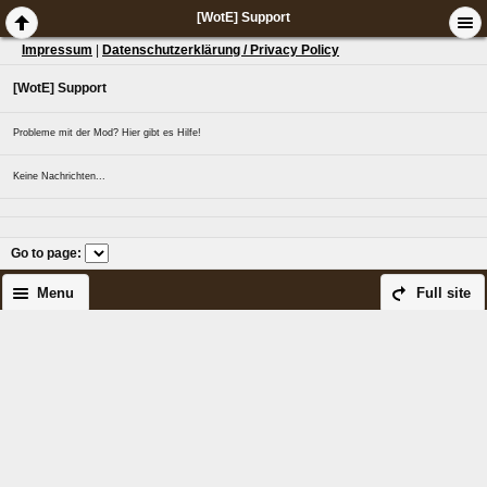
[WotE] Support
Impressum
|
Datenschutzerklärung / Privacy Policy
[WotE] Support
Probleme mit der Mod? Hier gibt es Hilfe!
Keine Nachrichten...
Go to page
:
Menu
Full site