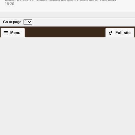
18:20
Go to page
:
Menu
Full site