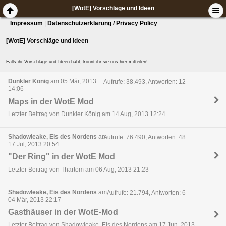
[WotE] Vorschläge und Ideen
Impressum
|
Datenschutzerklärung / Privacy Policy
[WotE] Vorschläge und Ideen
Falls ihr Vorschläge und Ideen habt, könnt ihr sie uns hier mitteilen!
Dunkler König
am 05 Mär, 2013
Aufrufe: 38.493, Antworten: 12
14:06
Maps in der WotE Mod
Letzter Beitrag von Dunkler König am 14 Aug, 2013 12:24
Shadowleake, Eis des Nordens
am
Aufrufe: 76.490, Antworten: 48
17 Jul, 2013 20:54
"Der Ring" in der WotE Mod
Letzter Beitrag von Thartom am 06 Aug, 2013 21:23
Shadowleake, Eis des Nordens
am
Aufrufe: 21.794, Antworten: 6
04 Mär, 2013 22:17
Gasthäuser in der WotE-Mod
Letzter Beitrag von Shadowleake, Eis des Nordens am 17 Jun, 2013