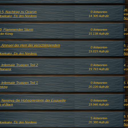
26
0.5, Nachtrag zu Ozaron
0 Antworten
vo
owleake, Eis des Nordens
14.305 Aufrufe
No
10, Flammender Sturm
0 Antworten
11
ler König
15.138 Aufrufe
vo
9, Amnael der Herr der verschlingenden
5. 
0 Antworten
vo
19.815 Aufrufe
owleake, Eis des Nordens
No
 Infernale Truppen Teil 2
0 Antworten
4. 
Atanamir
19.763 Aufrufe
vo
 Infernale Truppen Teil 1
0 Antworten
5. 
inking
20.220 Aufrufe
vo
, Neninya die Hohepriesterin der Eisquelle
0 Antworten
31
s of Black
19.946 Aufrufe
vo
5.
5 Antworten
vo
owleake, Eis des Nordens
20.380 Aufrufe
No