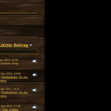
Letzter Beitrag
Apr 2014, 12:50
n Dunkler König
. Dez 2013, 14:59
n
Shadowleake, Eis des
rdens
 Apr 2012, 13:27
n
Shadowleake, Eis des
rdens
. Sep 2013, 17:28
n
Souls of Black