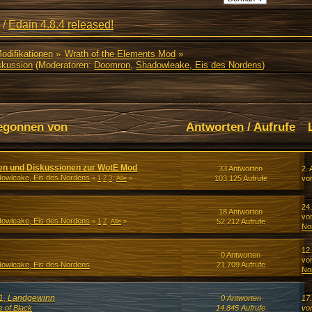
/
Edain 4.8.4 released!
Modifikationen
»
Wrath of the Elements Mod
»
skussion
(Moderatoren:
Doomron
,
Shadowleake, Eis des Nordens
)
egonnen von
Antworten
/
Aufrufe
en und Diskussionen zur WotE Mod
33 Antworten
2. 
owleake, Eis des Nordens
103.125 Aufrufe
vo
«
1
2
3
Alle
»
24
18 Antworten
vo
owleake, Eis des Nordens
52.212 Aufrufe
«
1
2
Alle
»
No
12.
0 Antworten
vo
owleake, Eis des Nordens
21.709 Aufrufe
No
11, Landgewinn
0 Antworten
17
s of Black
14.845 Aufrufe
vo