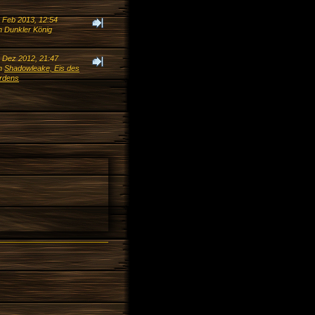
. Feb 2013, 12:54
n Dunkler König
. Dez 2012, 21:47
n
Shadowleake, Eis des
rdens