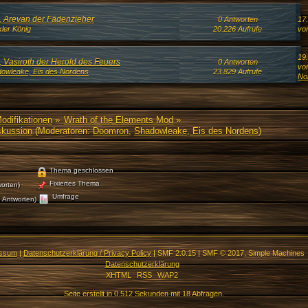
5, Arevan der Fädenzieher
0 Antworten
17
ler König
20.226 Aufrufe
vo
19
, Vasiroth der Herold des Feuers
0 Antworten
vo
owleake, Eis des Nordens
23.829 Aufrufe
No
Modifikationen
»
Wrath of the Elements Mod
»
skussion
(Moderatoren:
Doomron
,
Shadowleake, Eis des Nordens
)
Thema geschlossen
Fixiertes Thema
orten)
Umfrage
 Antworten)
essum
|
Datenschutzerklärung / Privacy Policy
|
SMF 2.0.15
|
SMF © 2017
,
Simple Machines
Datenschutzerklärung
XHTML
RSS
WAP2
Seite erstellt in 0.512 Sekunden mit 18 Abfragen.