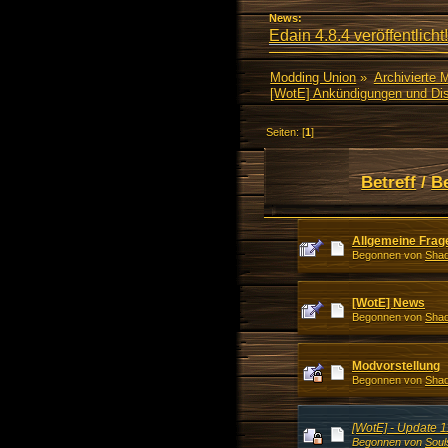
News:
Edain 4.8.4 veröffentlicht!
Modding Union
»
Archivierte 
[WotE] Ankündigungen und Di
Seiten: [
1
]
Betreff
/
B
Allgemeine Frag
Begonnen von
Shad
[WotE] News
Begonnen von
Shad
Modvorstellung
Begonnen von
Shad
[WotE] - Update 
Begonnen von
Soul