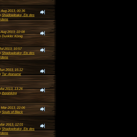
. Aug 2013, 00:36
n
Shadowleake, Eis des
rdens
. Aug 2013, 22:08
n Dunkler König
Jul 2013, 10:57
n
Shadowleake, Eis des
rdens
Jun 2013, 15:12
n
Tar-Atanamir
Mai 2013, 13:26
n
thepinking
. Mär 2013, 22:06
n
Souls of Black
 Mär 2013, 12:01
n
Shadowleake, Eis des
rdens