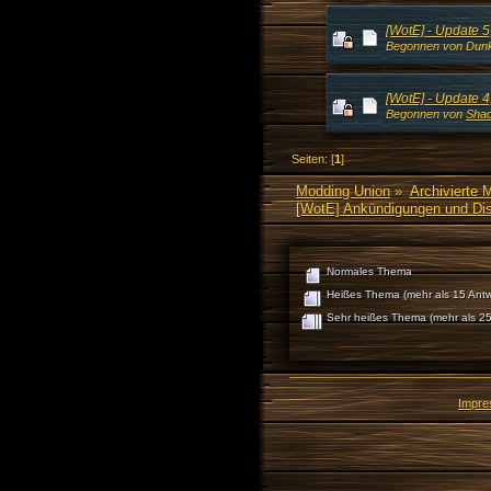
[WotE] - Update 
Begonnen von Dunk
[WotE] - Update 4
Begonnen von
Shad
Seiten: [
1
]
Modding Union
»
Archivierte 
[WotE] Ankündigungen und Di
Normales Thema
Heißes Thema (mehr als 15 Antw
Sehr heißes Thema (mehr als 25
Impr