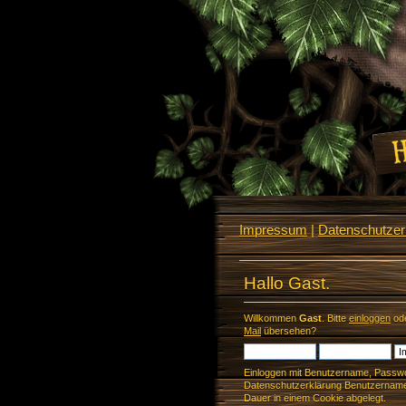
Impressum
|
Datenschutzerk
Hallo Gast.
Willkommen
Gast
. Bitte
einloggen
od
Mail
übersehen?
Einloggen mit Benutzername, Passwo
Datenschutzerklärung Benutzername 
Dauer in einem Cookie abgelegt.