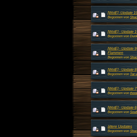
[WotE] -Update 1
Begonnen von
Shad
[WotE] - Update 
Begonnen von Dunk
[WotE] - Update 
Flammen
Begonnen von
Shad
[WotE] - Update 8,
Begonnen von
Tar-
[WotE] - Update 7,
Begonnen von
thep
[WotE] - Update 6
Begonnen von
Soul
ältere Updates
Begonnen von
Shad