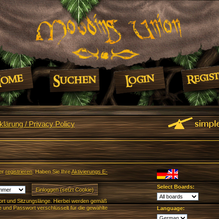
lärung / Privacy Policy
er
registrieren
. Haben Sie Ihre
Aktivierungs E-
Select Boards:
rt und Sitzungslänge. Hierbei werden gemäß
und Passwort verschlüsselt für die gewählte
Language: