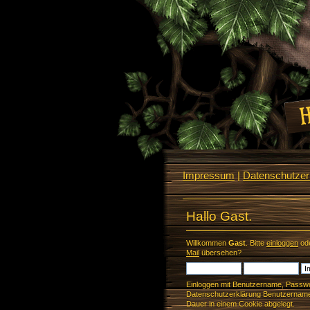
Impressum
|
Datenschutzerk
Hallo Gast.
Willkommen
Gast
. Bitte
einloggen
od
Mail
übersehen?
Einloggen mit Benutzername, Passwo
Datenschutzerklärung Benutzername 
Dauer in einem Cookie abgelegt.