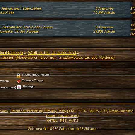
5, Arevan der Fädenzieher
0 Antworten
17
ler König
20.207 Aufrufe
vo
19
, Vasiroth der Herold des Feuers
0 Antworten
vo
owleake, Eis des Nordens
23.801 Aufrufe
No
Modifikationen
»
Wrath of the Elements Mod
»
skussion
(Moderatoren:
Doomron
,
Shadowleake, Eis des Nordens
)
Thema geschlossen
Fixiertes Thema
orten)
Umfrage
 Antworten)
essum
|
Datenschutzerklärung / Privacy Policy
|
SMF 2.0.15
|
SMF © 2017
,
Simple Machines
Datenschutzerklärung
XHTML
RSS
WAP2
Seite erstellt in 0.139 Sekunden mit 18 Abfragen.