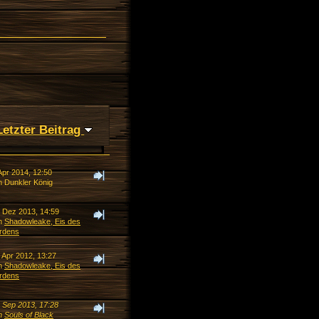
Letzter Beitrag
Apr 2014, 12:50
n Dunkler König
. Dez 2013, 14:59
n
Shadowleake, Eis des
rdens
 Apr 2012, 13:27
n
Shadowleake, Eis des
rdens
. Sep 2013, 17:28
n
Souls of Black