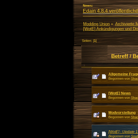
News:
Edain 4.8.4 veröffentlicht!
Modding Union
»
Archivierte 
[WotE] Ankündigungen und Di
Seiten: [
1
]
Betreff
/
B
Allgemeine Frag
Begonnen von
Shad
[WotE] News
Begonnen von
Shad
Modvorstellung
Begonnen von
Shad
[WotE] - Update 
Begonnen von
Soul