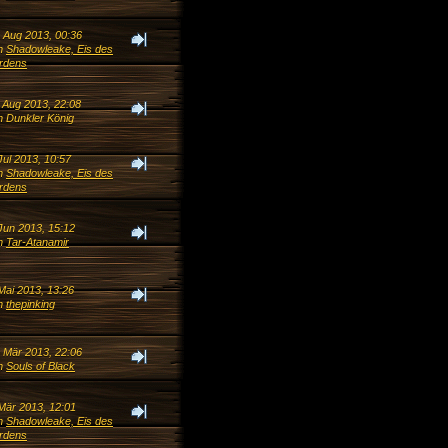
. Aug 2013, 00:36
n
Shadowleake, Eis des
rdens
. Aug 2013, 22:08
n Dunkler König
Jul 2013, 10:57
n
Shadowleake, Eis des
rdens
Jun 2013, 15:12
n
Tar-Atanamir
Mai 2013, 13:26
n
thepinking
. Mär 2013, 22:06
n
Souls of Black
 Mär 2013, 12:01
n
Shadowleake, Eis des
rdens