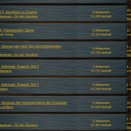
26
0.5, Nachtrag zu Ozaron
0 Antworten
vo
owleake, Eis des Nordens
14.285 Aufrufe
No
10, Flammender Sturm
0 Antworten
11
ler König
15.119 Aufrufe
vo
9, Amnael der Herr der verschlingenden
5. 
0 Antworten
vo
19.795 Aufrufe
owleake, Eis des Nordens
No
 Infernale Truppen Teil 2
0 Antworten
4. 
Atanamir
19.751 Aufrufe
vo
 Infernale Truppen Teil 1
0 Antworten
5. 
inking
20.208 Aufrufe
vo
, Neninya die Hohepriesterin der Eisquelle
0 Antworten
31
s of Black
19.928 Aufrufe
vo
5.
5 Antworten
vo
owleake, Eis des Nordens
20.347 Aufrufe
No