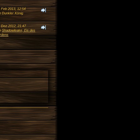
. Feb 2013, 12:54
n Dunkler König
. Dez 2012, 21:47
n
Shadowleake, Eis des
rdens