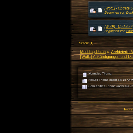
[WotE] - Update 
Begonnen von Dunk
[WotE] - Update 4
Begonnen von
Shad
Seiten: [
1
]
Modding Union
»
Archivierte 
[WotE] Ankündigungen und Di
Normales Thema
Heißes Thema (mehr als 15 Antw
Sehr heißes Thema (mehr als 25
Impr