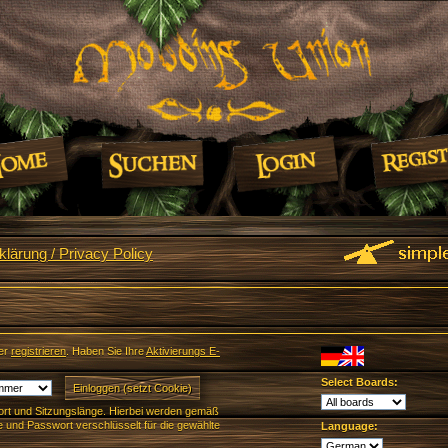
lärung / Privacy Policy
er
registrieren
. Haben Sie Ihre
Aktivierungs E-
Select Boards:
rt und Sitzungslänge. Hierbei werden gemäß
und Passwort verschlüsselt für die gewählte
Language: