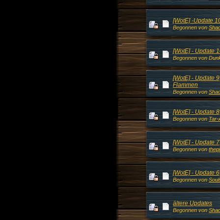
[WotE] -Update 1
Begonnen von
Shad
[WotE] - Update 
Begonnen von Dunk
[WotE] - Update 
Flammen
Begonnen von
Shad
[WotE] - Update 8,
Begonnen von
Tar-
[WotE] - Update 7,
Begonnen von
thep
[WotE] - Update 6
Begonnen von
Soul
ältere Updates
Begonnen von
Shad