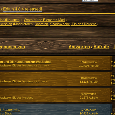
/
Edain 4.8.4 released!
Modifikationen
»
Wrath of the Elements Mod
»
skussion
(Moderatoren:
Doomron
,
Shadowleake, Eis des Nordens
)
egonnen von
Antworten
/
Aufrufe
en und Diskussionen zur WotE Mod
33 Antworten
2. 
owleake, Eis des Nordens
103.006 Aufrufe
vo
«
1
2
3
Alle
»
24
18 Antworten
vo
owleake, Eis des Nordens
52.115 Aufrufe
«
1
2
Alle
»
No
12.
0 Antworten
vo
owleake, Eis des Nordens
21.678 Aufrufe
No
11, Landgewinn
0 Antworten
17
s of Black
14.826 Aufrufe
vo