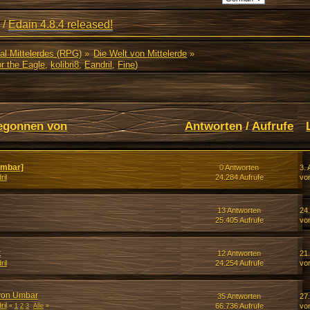
/
Edain 4.8.4 released!
al Mittelerdes (RPG)
»
Die Welt von Mittelerde
»
r the Eagle
,
kolibri8
,
Eandril
,
Fine
)
egonnen von
Antworten
/
Aufrufe
Umbar]
0 Antworten
3. 
ril
24.284 Aufrufe
vo
13 Antworten
24.
25.405 Aufrufe
vo
t
12 Antworten
21.
ril
24.254 Aufrufe
vo
 von Umbar
35 Antworten
27
ril
66.736 Aufrufe
vo
«
1
2
3
Alle
»