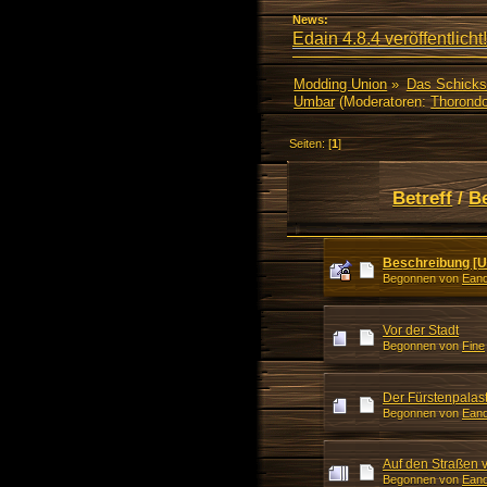
News:
Edain 4.8.4 veröffentlicht!
Modding Union
»
Das Schicks
Umbar
(Moderatoren:
Thorondo
Seiten: [
1
]
Betreff
/
B
Beschreibung [
Begonnen von
Eand
Vor der Stadt
Begonnen von
Fine
Der Fürstenpalas
Begonnen von
Eand
Auf den Straßen
Begonnen von
Eand