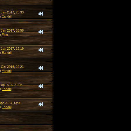
. Jan 2017, 23:33
n
Eandril
. Jan 2017, 20:58
n
Fine
. Jan 2017, 19:19
n
Eandril
. Okt 2016, 22:21
n
Eandril
 Sep 2013, 21:05
n
Eandril
Apr 2013, 13:05
n
Eandril