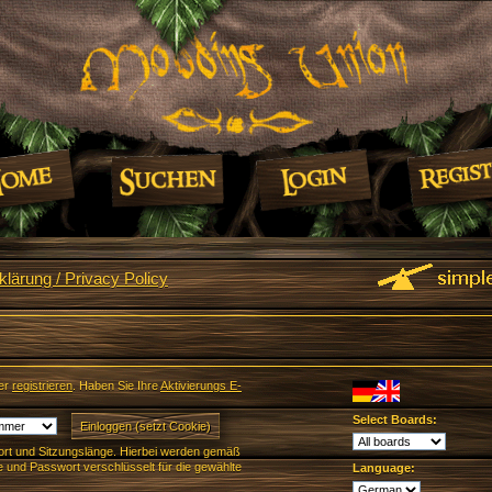
lärung / Privacy Policy
er
registrieren
. Haben Sie Ihre
Aktivierungs E-
Select Boards:
rt und Sitzungslänge. Hierbei werden gemäß
und Passwort verschlüsselt für die gewählte
Language: