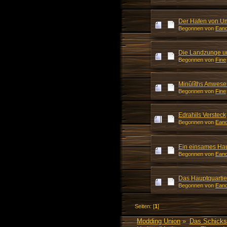
Der Hafen von U
Begonnen von
Eand
Die Landzunge 
Begonnen von
Fine
Minûlîths Anwese
Begonnen von
Fine
Edrahils Versteck
Begonnen von
Eand
Ein einsames Ha
Begonnen von
Eand
Das Hauptquartie
Begonnen von
Eand
Seiten: [
1
]
Modding Union
»
Das Schicks