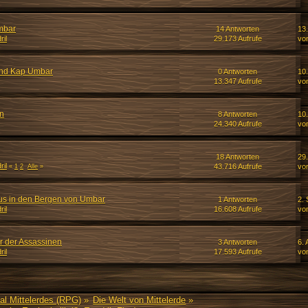
mbar
14 Antworten
13
ril
29.173 Aufrufe
vo
und Kap Umbar
0 Antworten
10
13.347 Aufrufe
vo
n
8 Antworten
10
24.340 Aufrufe
vo
18 Antworten
29
ril
43.716 Aufrufe
vo
«
1
2
Alle
»
us in den Bergen von Umbar
1 Antworten
2.
ril
16.608 Aufrufe
vo
r der Assassinen
3 Antworten
6. 
ril
17.593 Aufrufe
vo
al Mittelerdes (RPG)
»
Die Welt von Mittelerde
»