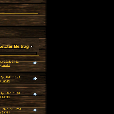
Letzter Beitrag
Apr 2013, 23:21
n
Eandril
 Apr 2021, 14:47
n
Eandril
 Apr 2021, 10:01
n
Eandril
. Feb 2020, 18:43
n
Eandril