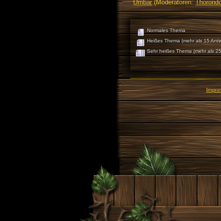
Umbar
(Moderatoren:
Thorondo
Normales Thema
Heißes Thema (mehr als 15 Antw
Sehr heißes Thema (mehr als 25
Impr