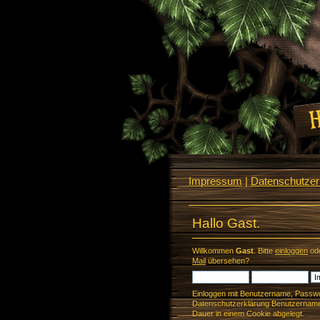
Impressum
|
Datenschutzerk
Hallo Gast.
Willkommen
Gast
. Bitte
einloggen
od
Mail
übersehen?
Einloggen mit Benutzername, Passwo
Datenschutzerklärung Benutzername 
Dauer in einem Cookie abgelegt.