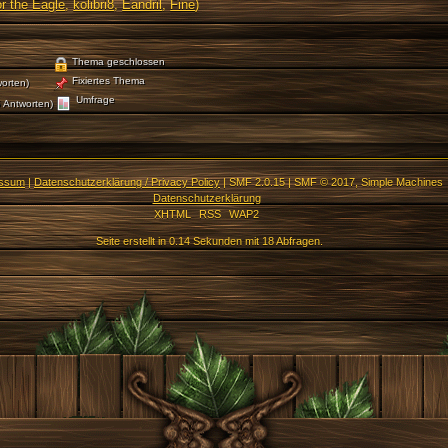
r the Eagle
,
kolibri8
,
Eandril
,
Fine
)
Thema geschlossen
Fixiertes Thema
orten)
Umfrage
 Antworten)
essum
|
Datenschutzerklärung / Privacy Policy
|
SMF 2.0.15
|
SMF © 2017
,
Simple Machines
Datenschutzerklärung
XHTML
RSS
WAP2
Seite erstellt in 0.14 Sekunden mit 18 Abfragen.