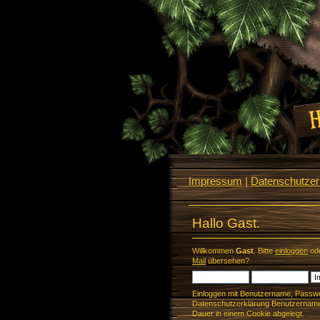
Impressum
|
Datenschutzerk
Hallo Gast.
Willkommen
Gast
. Bitte
einloggen
od
Mail
übersehen?
Einloggen mit Benutzername, Passwo
Datenschutzerklärung Benutzername 
Dauer in einem Cookie abgelegt.