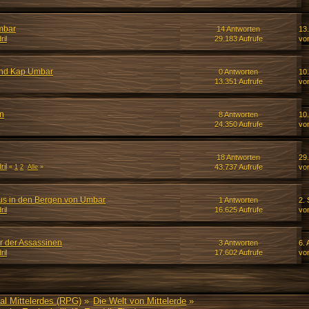
mbar
14 Antworten
13
ril
29.183 Aufrufe
vo
und Kap Umbar
0 Antworten
10
13.351 Aufrufe
vo
n
8 Antworten
10
24.350 Aufrufe
vo
18 Antworten
29
ril
43.737 Aufrufe
vo
«
1
2
Alle
»
us in den Bergen von Umbar
1 Antworten
2.
ril
16.625 Aufrufe
vo
r der Assassinen
3 Antworten
6. 
ril
17.602 Aufrufe
vo
al Mittelerdes (RPG)
»
Die Welt von Mittelerde
»