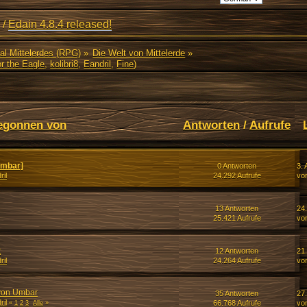
/
Edain 4.8.4 released!
al Mittelerdes (RPG)
»
Die Welt von Mittelerde
»
r the Eagle
,
kolibri8
,
Eandril
,
Fine
)
egonnen von
Antworten
/
Aufrufe
Umbar]
0 Antworten
3. 
ril
24.292 Aufrufe
vo
13 Antworten
24.
25.421 Aufrufe
vo
t
12 Antworten
21.
ril
24.264 Aufrufe
vo
 von Umbar
35 Antworten
27
ril
66.768 Aufrufe
vo
«
1
2
3
Alle
»