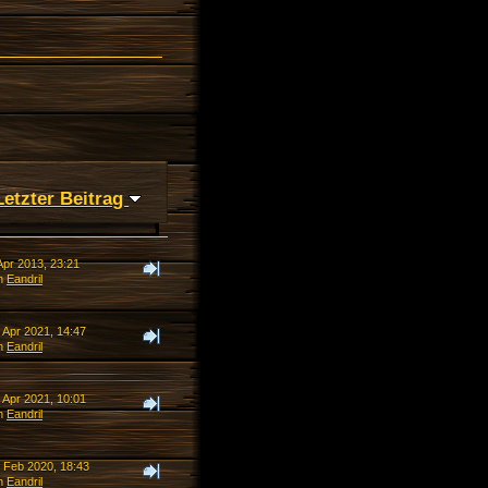
Letzter Beitrag
Apr 2013, 23:21
n
Eandril
 Apr 2021, 14:47
n
Eandril
 Apr 2021, 10:01
n
Eandril
. Feb 2020, 18:43
n
Eandril