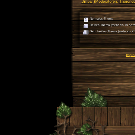
Umbar
(Moderatoren:
Thorondo
Normales Thema
Heißes Thema (mehr als 15 Antw
Sehr heißes Thema (mehr als 25
Impr