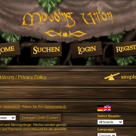
lärung / Privacy Policy
er
registrieren
. Haben Sie Ihre
Aktivierungs E-
Select Boards:
rt und Sitzungslänge. Hierbei werden gemäß
und Passwort verschlüsselt für die gewählte
Language: