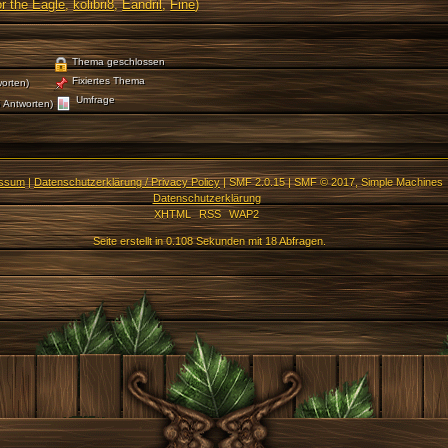
r the Eagle
,
kolibri8
,
Eandril
,
Fine
)
Thema geschlossen
Fixiertes Thema
orten)
Umfrage
 Antworten)
essum
|
Datenschutzerklärung / Privacy Policy
|
SMF 2.0.15
|
SMF © 2017
,
Simple Machines
Datenschutzerklärung
XHTML
RSS
WAP2
Seite erstellt in 0.108 Sekunden mit 18 Abfragen.