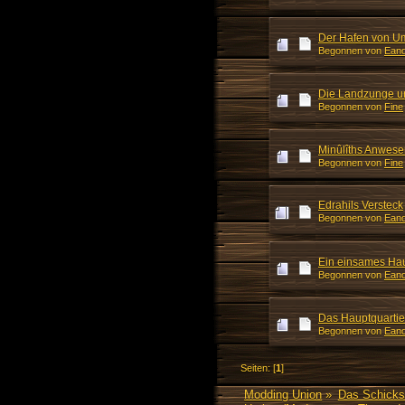
Der Hafen von U
Begonnen von
Eand
Die Landzunge 
Begonnen von
Fine
Minûlîths Anwese
Begonnen von
Fine
Edrahils Versteck
Begonnen von
Eand
Ein einsames Ha
Begonnen von
Eand
Das Hauptquartie
Begonnen von
Eand
Seiten: [
1
]
Modding Union
»
Das Schicks