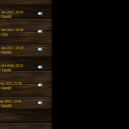
. Jan 2017, 23:33
n
Eandril
. Jan 2017, 20:58
n
Fine
. Jan 2017, 19:19
n
Eandril
. Okt 2016, 22:21
n
Eandril
 Sep 2013, 21:05
n
Eandril
Apr 2013, 13:05
n
Eandril