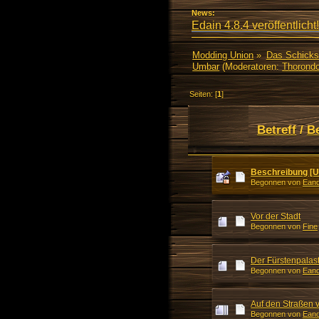
News:
Edain 4.8.4 veröffentlicht!
Modding Union
»
Das Schicks
Umbar
(Moderatoren:
Thorondo
Seiten: [
1
]
Betreff
/
B
Beschreibung [
Begonnen von
Eand
Vor der Stadt
Begonnen von
Fine
Der Fürstenpalas
Begonnen von
Eand
Auf den Straßen
Begonnen von
Eand