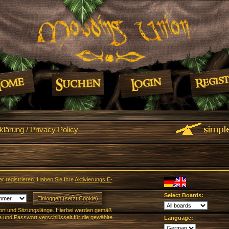
lärung / Privacy Policy
er
registrieren
. Haben Sie Ihre
Aktivierungs E-
Select Boards:
rt und Sitzungslänge. Hierbei werden gemäß
und Passwort verschlüsselt für die gewählte
Language: