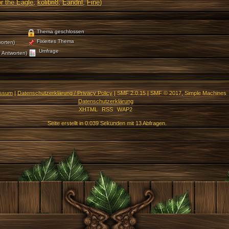
r the Eagle
,
kolibri8
,
Eandril
,
Fine
)
Thema geschlossen
Fixiertes Thema
orten)
Umfrage
 Antworten)
essum
|
Datenschutzerklärung / Privacy Policy
|
SMF 2.0.15
|
SMF © 2017
,
Simple Machines
Datenschutzerklärung
XHTML
RSS
WAP2
Seite erstellt in 0.039 Sekunden mit 13 Abfragen.