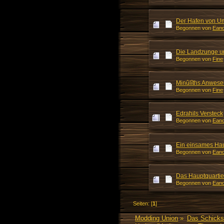
Der Hafen von U
Begonnen von
Eand
Die Landzunge 
Begonnen von
Fine
Minûlîths Anwese
Begonnen von
Fine
Edrahils Versteck
Begonnen von
Eand
Ein einsames Ha
Begonnen von
Eand
Das Hauptquartie
Begonnen von
Eand
Seiten: [
1
]
Modding Union
»
Das Schicks