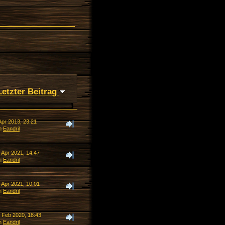
Letzter Beitrag
Apr 2013, 23:21
n
Eandril
 Apr 2021, 14:47
n
Eandril
 Apr 2021, 10:01
n
Eandril
. Feb 2020, 18:43
n
Eandril