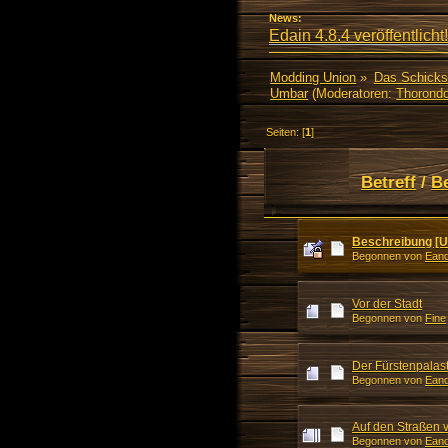
News:
Edain 4.8.4 veröffentlicht!
Modding Union
»
Das Schicks
Umbar
(Moderatoren:
Thorondo
Seiten: [
1
]
Betreff
/
B
Beschreibung [
Begonnen von
Eand
Vor der Stadt
Begonnen von
Fine
Der Fürstenpalas
Begonnen von
Eand
Auf den Straßen
Begonnen von
Eand