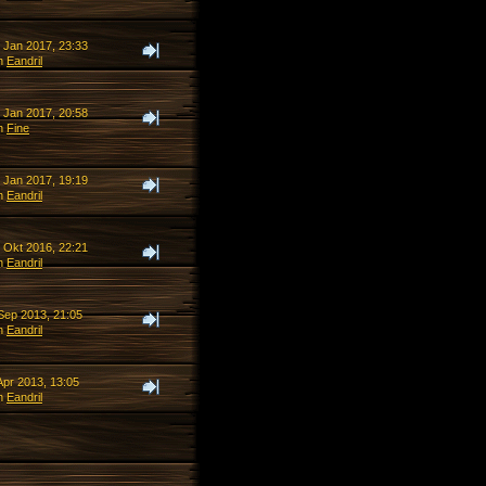
. Jan 2017, 23:33
n
Eandril
. Jan 2017, 20:58
n
Fine
. Jan 2017, 19:19
n
Eandril
. Okt 2016, 22:21
n
Eandril
 Sep 2013, 21:05
n
Eandril
Apr 2013, 13:05
n
Eandril