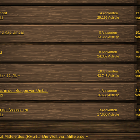
mbar
14 Antworten
13
ril
29.196 Aufrufe
vo
und Kap Umbar
0 Antworten
10
13.358 Aufrufe
vo
n
8 Antworten
10
24.357 Aufrufe
vo
18 Antworten
29
ril
43.748 Aufrufe
vo
«
1
2
Alle
»
us in den Bergen von Umbar
1 Antworten
2.
ril
16.630 Aufrufe
vo
r der Assassinen
3 Antworten
6. 
ril
17.606 Aufrufe
vo
al Mittelerdes (RPG)
»
Die Welt von Mittelerde
»