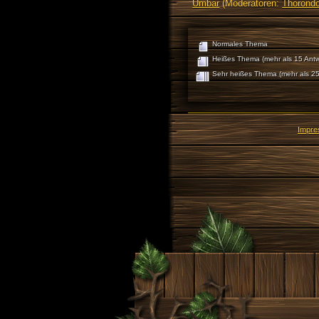
Umbar
(Moderatoren:
Thorondo
Normales Thema
Heißes Thema (mehr als 15 Antw
Sehr heißes Thema (mehr als 25
Impr