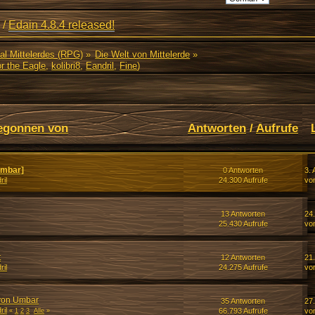
/
Edain 4.8.4 released!
al Mittelerdes (RPG)
»
Die Welt von Mittelerde
»
r the Eagle
,
kolibri8
,
Eandril
,
Fine
)
egonnen von
Antworten
/
Aufrufe
Umbar]
0 Antworten
3. 
ril
24.300 Aufrufe
vo
13 Antworten
24.
25.430 Aufrufe
vo
t
12 Antworten
21.
ril
24.275 Aufrufe
vo
 von Umbar
35 Antworten
27
ril
66.793 Aufrufe
vo
«
1
2
3
Alle
»