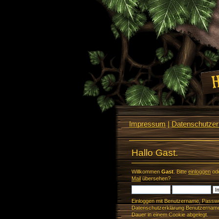
Impressum
|
Datenschutzerk
Hallo Gast.
Willkommen
Gast
. Bitte
einloggen
od
Mail
übersehen?
Einloggen mit Benutzername, Passwo
Datenschutzerklärung Benutzername 
Dauer in einem Cookie abgelegt.