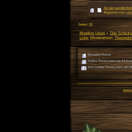
An der westlich
Begonnen von
--Ci
Seiten: [
1
]
Modding Union
»
Das Schicks
Linhir
(Moderatoren:
Thorondor
Normales Thema
Heißes Thema (mehr als 15 Antw
Sehr heißes Thema (mehr als 25
Impr