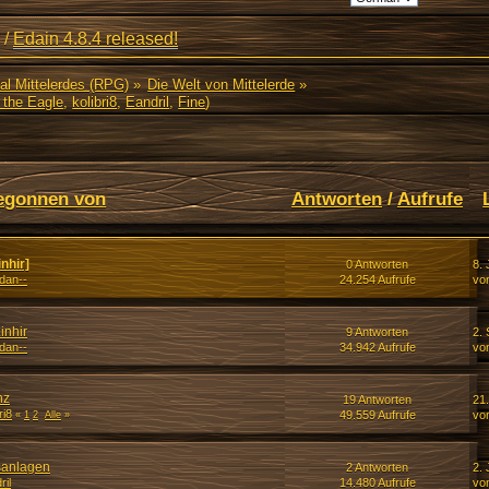
/
Edain 4.8.4 released!
al Mittelerdes (RPG)
»
Die Welt von Mittelerde
»
 the Eagle
,
kolibri8
,
Eandril
,
Fine
)
egonnen von
Antworten
/
Aufrufe
nhir]
0 Antworten
8. 
rdan--
24.254 Aufrufe
vo
inhir
9 Antworten
2.
rdan--
34.942 Aufrufe
vo
nz
19 Antworten
21
ri8
49.559 Aufrufe
vo
«
1
2
Alle
»
sanlagen
2 Antworten
2. 
ril
14.480 Aufrufe
vo