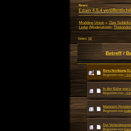
News:
Edain 4.8.4 veröffentlicht!
Modding Union
»
Das Schicks
Linhir
(Moderatoren:
Thorondor
Seiten: [
1
]
Betreff
/
B
Beschreibung [Li
Begonnen von
--Ci
In der Nähe von L
Begonnen von
--Ci
Marwans Reside
Begonnen von
kolib
Die Verteidigung
Begonnen von
Eand