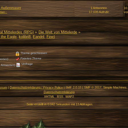
en Außenmauer
1 Antworten
10.
rdan--
17.035 Aufrufe
vo
al Mittelerdes (RPG)
»
Die Welt von Mittelerde
»
 the Eagle
,
kolibri8
,
Eandril
,
Fine
)
Thema geschlossen
Fixiertes Thema
orten)
Umfrage
 Antworten)
essum
|
Datenschutzerklärung / Privacy Policy
|
SMF 2.0.15
|
SMF © 2017
,
Simple Machines
Datenschutzerklärung
XHTML
RSS
WAP2
Seite erstellt in 0.042 Sekunden mit 13 Abfragen.