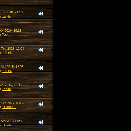
 Jul 2018, 21:16
n
Eandril
Apr 2016, 16:19
n
Rabi
. Feb 2016, 12:03
n
kolibri8
 Mai 2015, 12:05
n
kolibri8
Mai 2015, 12:45
n
Eandril
. Sep 2014, 00:06
n
--Cirdan--
 Mai 2013, 00:36
n
--Cirdan--