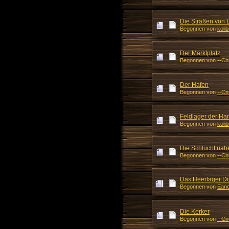
Die Straßen von L
Begonnen von
kolib
Der Marktplatz
Begonnen von
--Ci
Der Hafen
Begonnen von
--Ci
Feldlager der Ha
Begonnen von
kolib
Die Schlucht nahe
Begonnen von
--Ci
Das Heerlager Do
Begonnen von
Eand
Die Kerker
Begonnen von
--Ci