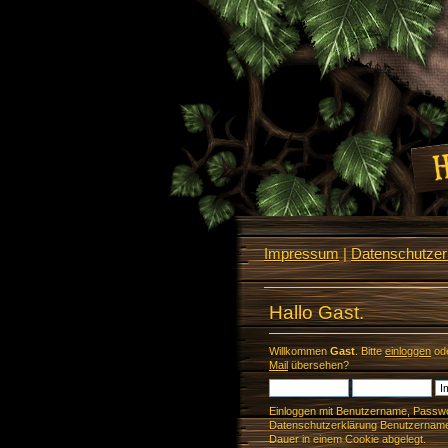
Impressum
|
Datenschutzerk
Hallo Gast.
Willkommen
Gast
. Bitte
einloggen
od
Mail
übersehen?
Einloggen mit Benutzername, Passwo
Datenschutzerklärung Benutzername 
Dauer in einem Cookie abgelegt.