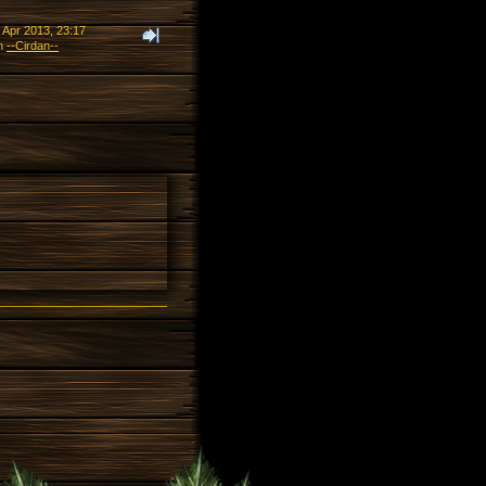
 Apr 2013, 23:17
n
--Cirdan--