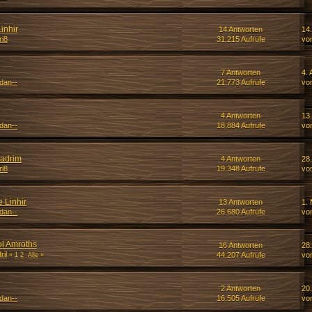
inhir
14 Antworten
14.
ri8
31.215 Aufrufe
vo
7 Antworten
4. 
rdan--
21.773 Aufrufe
vo
4 Antworten
13
rdan--
18.884 Aufrufe
vo
radrim
4 Antworten
28.
ri8
19.348 Aufrufe
vo
 Linhir
13 Antworten
1. 
rdan--
26.680 Aufrufe
vo
l Amroths
16 Antworten
28
ril
44.207 Aufrufe
vo
«
1
2
Alle
»
2 Antworten
20.
rdan--
16.505 Aufrufe
vo