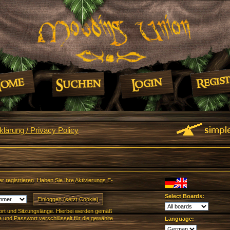
lärung / Privacy Policy
er
registrieren
. Haben Sie Ihre
Aktivierungs E-
Select Boards:
rt und Sitzungslänge. Hierbei werden gemäß
und Passwort verschlüsselt für die gewählte
Language: