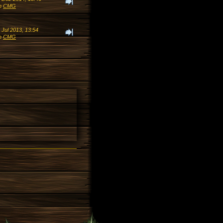
n
CMG
 Jul 2013, 13:54
n
CMG