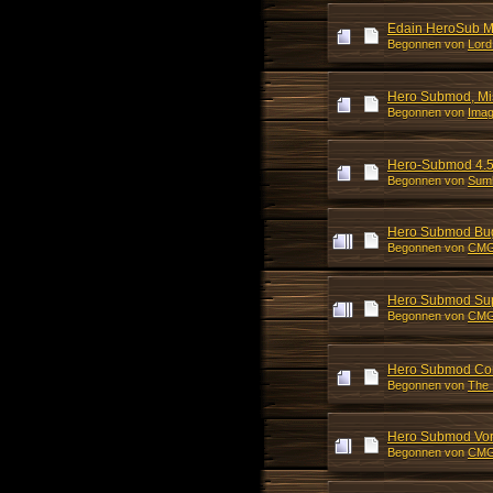
Edain HeroSub 
Begonnen von
Lord
Hero Submod, Mis
Begonnen von
Imag
Hero-Submod 4.5.
Begonnen von
Sum
Hero Submod Bugs
Begonnen von
CM
Hero Submod Supp
Begonnen von
CM
Hero Submod Com
Begonnen von
The
Hero Submod Vor
Begonnen von
CM