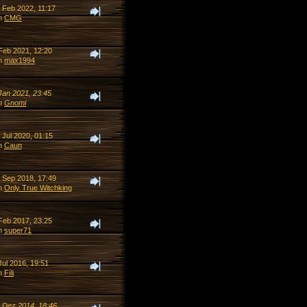
. Feb 2022, 11:17
n
CMG
 Feb 2021, 12:20
n
max1994
Jan 2021, 23:45
n
Gnomi
 Jul 2020, 01:15
n
Caun
. Sep 2018, 17:49
n
Only True Witchking
 Feb 2017, 23:25
n
super71
Jul 2016, 19:51
n
Fíli
. Dez 2014, 18:46