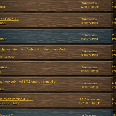
8 Antworten
10
umor
12.984 Aufrufe
vo
für Edain 3.7
0 Antworten
7.
1994
8.698 Aufrufe
vo
1 Antworten
2. 
1994
8.350 Aufrufe
vo
eicht noch den Hero Submod für die Edain Mod
1 Antworten
26.
9.107 Aufrufe
vo
berman9000
lance
9 Antworten
26
G
19.800 Aufrufe
vo
he hero sub mod 3.3.1 english translation
4 Antworten
6.
20.342 Aufrufe
vo
r71
ussion Version 4.5.5.1
2.213 Antworten
9. 
G
1.223.081 Aufrufe
vo
«
1
2
3
...
148
»
ease 3.3
0 Antworten
22