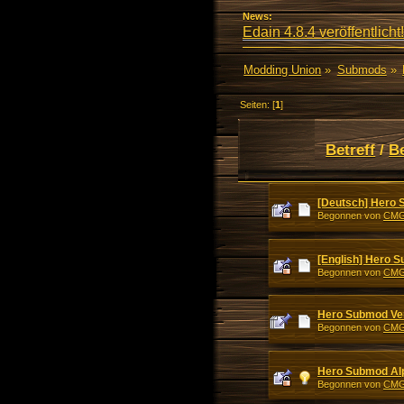
News:
Edain 4.8.4 veröffentlicht!
Modding Union
»
Submods
»
Seiten: [
1
]
Betreff
/
B
[Deutsch] Hero
Begonnen von
CM
[English] Hero
Begonnen von
CM
Hero Submod Ver
Begonnen von
CM
Hero Submod Alp
Begonnen von
CM