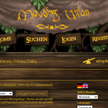
lärung / Privacy Policy
er
registrieren
. Haben Sie Ihre
Aktivierungs E-
Select Boards:
rt und Sitzungslänge. Hierbei werden gemäß
und Passwort verschlüsselt für die gewählte
Language: