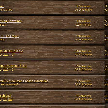
Mod
1 Antworten
11.
 of Games
16.248 Aufrufe
vo
sing Controlbar
1 Antworten
22.
inary
9.794 Aufrufe
vo
5 Eine Frage!
1 Antworten
30
bloy
10.654 Aufrufe
vo
 Version 4.5.5.2
66 Antworten
23
G
77.771 Aufrufe
vo
«
1
2
3
...
5
»
ort Version 4.5.5.2
65 Antworten
14
G
84.742 Aufrufe
vo
«
1
2
3
...
5
»
munity-sourced English Translation
1 Antworten
12
_Necromancer0
10.129 Aufrufe
vo
schläge
24 Antworten
12
G
40.746 Aufrufe
vo
«
1
2
Alle
»