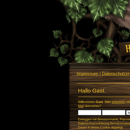
Impressum
|
Datenschutzerk
Hallo Gast.
Willkommen
Gast
. Bitte
einloggen
od
Mail
übersehen?
Einloggen mit Benutzername, Passwo
Datenschutzerklärung Benutzername 
Dauer in einem Cookie abgelegt.