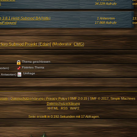
G
34.229 Aufrufe
vo
n 3.8.1 Held-Submod BA(Hilfe)
1 Antworten
13.
odFelagund
17.868 Aufrufe
vo
Hero Submod Projekt [Edain]
(Moderator:
CMG
)
Thema geschlossen
Fixiertes Thema
orten)
Umfrage
 Antworten)
essum
|
Datenschutzerklärung / Privacy Policy
|
SMF 2.0.15
|
SMF © 2017
,
Simple Machines
Datenschutzerklärung
XHTML
RSS
WAP2
Seite erstellt in 0.192 Sekunden mit 17 Abfragen.