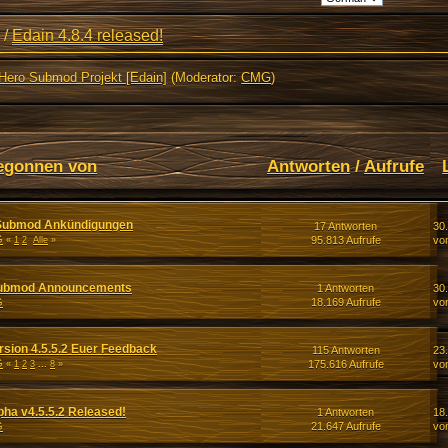
/
Edain 4.8.4 released!
Hero Submod Projekt [Edain]
(Moderator:
CMG
)
egonnen von
Antworten
/
Aufrufe
 Submod Ankündigungen
17 Antworten
30
G
95.813 Aufrufe
vo
«
1
2
Alle
»
 Submod Announcements
1 Antworten
30
G
18.169 Aufrufe
vo
sion 4.5.5.2 Euer Feedback
115 Antworten
23
G
175.616 Aufrufe
vo
«
1
2
3
...
8
»
ha v4.5.5.2 Released!
1 Antworten
18
G
21.647 Aufrufe
vo