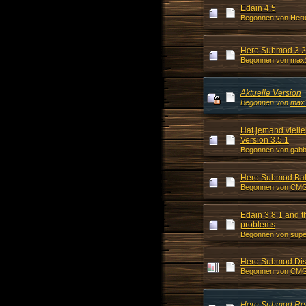
Edain 4.5
Begonnen von Her
Hero Submod 3.2 
Begonnen von
max
Aktuelle Version
Begonnen von
max
Hat jemand viell
Version 3.5.1
Begonnen von gab
Hero Submod Ba
Begonnen von
CM
Edain 3.8.1 and t
problems
Begonnen von
supe
Hero Submod Disk
Begonnen von
CM
Hero Submod Rel