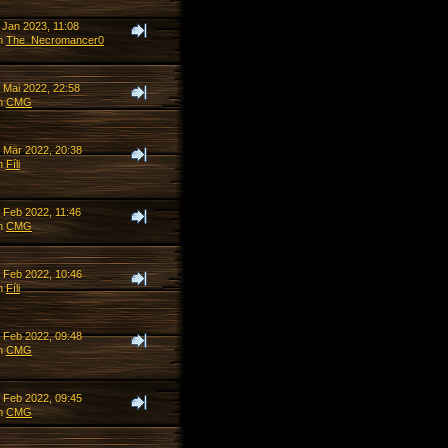
 Jan 2023, 11:08
n
The_Necromancer0
 Mai 2022, 22:58
n
CMG
. Mär 2022, 20:38
n
Fíli
. Feb 2022, 11:46
n
CMG
. Feb 2022, 10:46
n
Fíli
. Feb 2022, 09:48
n
CMG
. Feb 2022, 09:45
n
CMG