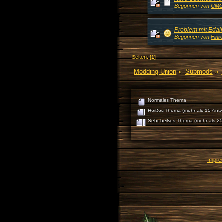
Begonnen von
CM
Problem mit Edai
Begonnen von
Finr
Seiten: [
1
]
Modding Union
»
Submods
»
Normales Thema
Heißes Thema (mehr als 15 Antw
Sehr heißes Thema (mehr als 25
Impr