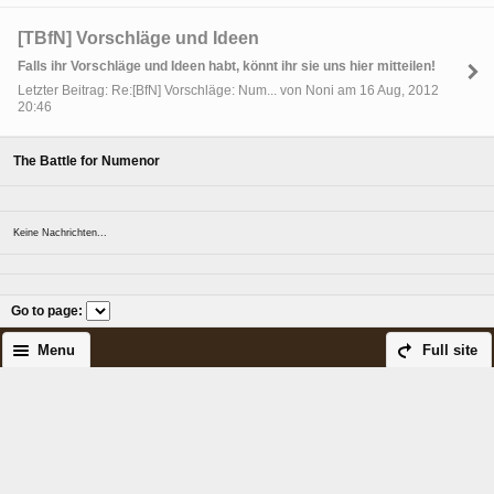
[TBfN] Vorschläge und Ideen
Falls ihr Vorschläge und Ideen habt, könnt ihr sie uns hier mitteilen!
Letzter Beitrag: Re:[BfN] Vorschläge: Num... von Noni am 16 Aug, 2012
20:46
The Battle for Numenor
Keine Nachrichten...
Go to page
:
Menu
Full site