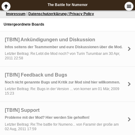
The Battle for Numenor
Impressum
|
Datenschutzerklärung / Privacy Policy
Untergeordnete Boards
[TBfN] Ankündigungen und Diskussion
Infos seitens der Teammember und eure Diskussionen über die Mod.
Letzter Beitrag: Re:Lebt die Mod noch? von Turin Turumbar am 30 Apr,
2011 22:58
[TBfN] Feedback und Bugs
Noch nicht genannte Bugs und Kritik zur Mod sind hier willkommen.
Letzter Beitrag: Re: Bugs in der Version ... von korner am 01 Mär, 2009
15:23
[TBfN] Support
Probleme mit der Mod? Hier werden Sie geholfen!
Letzter Beitrag: Re:The battle for Numeno... von Faramir der große am
02 Aug, 2011 17:59