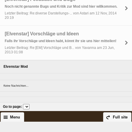
Noch nicht genannte Bugs und Kritik zur Mod sind hier willkommen.
Letzter Beitrag: Re:diverse Darstellungs-... von Astari am 12 Nov, 2014
20:19
[Elvenstar] Vorschläge und Ideen
Falls ihr Vorschläge und Ideen habt, könnt ihr sie uns hier mitteilen!
Letzter Beitrag: Re:[EM] Vorschläge und B... von Yavanna am 23 Jun,
2013 01:08
Elvenstar Mod
Keine Nachrichten...
Go to page
:
Menu
Full site