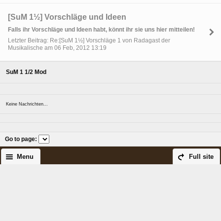
[SuM 1½] Vorschläge und Ideen
Falls ihr Vorschläge und Ideen habt, könnt ihr sie uns hier mitteilen!
Letzter Beitrag: Re:[SuM 1½] Vorschläge 1 von Radagast der
Musikalische am 06 Feb, 2012 13:19
SuM 1 1/2 Mod
Keine Nachrichten...
Go to page
:
Menu
Full site