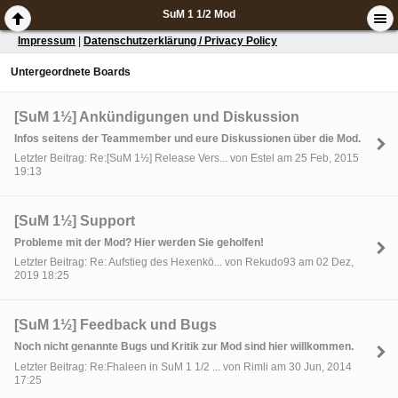
SuM 1 1/2 Mod
Impressum
|
Datenschutzerklärung / Privacy Policy
Untergeordnete Boards
[SuM 1½] Ankündigungen und Diskussion
Infos seitens der Teammember und eure Diskussionen über die Mod.
Letzter Beitrag: Re:[SuM 1½] Release Vers... von Estel am 25 Feb, 2015
19:13
[SuM 1½] Support
Probleme mit der Mod? Hier werden Sie geholfen!
Letzter Beitrag: Re: Aufstieg des Hexenkö... von Rekudo93 am 02 Dez,
2019 18:25
[SuM 1½] Feedback und Bugs
Noch nicht genannte Bugs und Kritik zur Mod sind hier willkommen.
Letzter Beitrag: Re:Fhaleen in SuM 1 1/2 ... von Rimli am 30 Jun, 2014
17:25