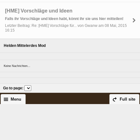
[HME] Vorschläge und Ideen
Falls ihr Vorschläge und Ideen habt, könnt ihr sie uns hier mitteilen!
Letzter Beitrag: Re: [HME] Vorschläge für... von Gwanw am 08 Mai, 2015
16:15
Helden Mittelerdes Mod
Keine Nachrichten...
Go to page
:
Menu
Full site