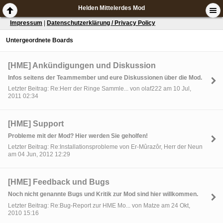
Helden Mittelerdes Mod
Impressum
|
Datenschutzerklärung / Privacy Policy
Untergeordnete Boards
[HME] Ankündigungen und Diskussion
Infos seitens der Teammember und eure Diskussionen über die Mod.
Letzter Beitrag: Re:Herr der Ringe Sammle... von olaf222 am 10 Jul,
2011 02:34
[HME] Support
Probleme mit der Mod? Hier werden Sie geholfen!
Letzter Beitrag: Re:Installationsprobleme von Er-Mûrazôr, Herr der Neun
am 04 Jun, 2012 12:29
[HME] Feedback und Bugs
Noch nicht genannte Bugs und Kritik zur Mod sind hier willkommen.
Letzter Beitrag: Re:Bug-Report zur HME Mo... von Matze am 24 Okt,
2010 15:16