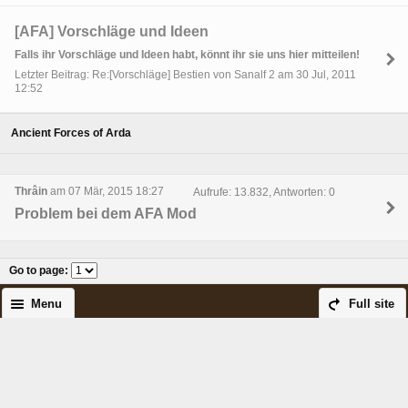
[AFA] Vorschläge und Ideen
Falls ihr Vorschläge und Ideen habt, könnt ihr sie uns hier mitteilen!
Letzter Beitrag: Re:[Vorschläge] Bestien von Sanalf 2 am 30 Jul, 2011
12:52
Ancient Forces of Arda
Thrâin
am 07 Mär, 2015 18:27
Aufrufe: 13.832, Antworten: 0
Problem bei dem AFA Mod
Go to page
:
Menu
Full site