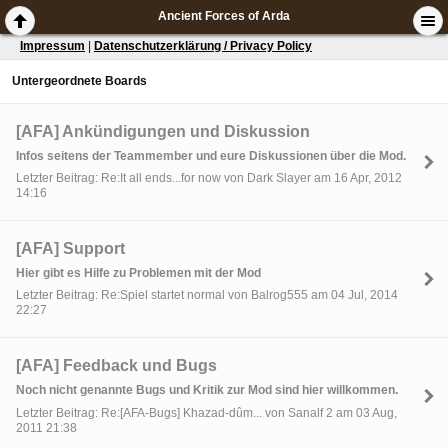
Ancient Forces of Arda
Impressum
|
Datenschutzerklärung / Privacy Policy
Untergeordnete Boards
[AFA] Ankündigungen und Diskussion
Infos seitens der Teammember und eure Diskussionen über die Mod.
Letzter Beitrag: Re:It all ends...for now von Dark Slayer am 16 Apr, 2012
14:16
[AFA] Support
Hier gibt es Hilfe zu Problemen mit der Mod
Letzter Beitrag: Re:Spiel startet normal von Balrog555 am 04 Jul, 2014
22:27
[AFA] Feedback und Bugs
Noch nicht genannte Bugs und Kritik zur Mod sind hier willkommen.
Letzter Beitrag: Re:[AFA-Bugs] Khazad-dûm... von Sanalf 2 am 03 Aug,
2011 21:38