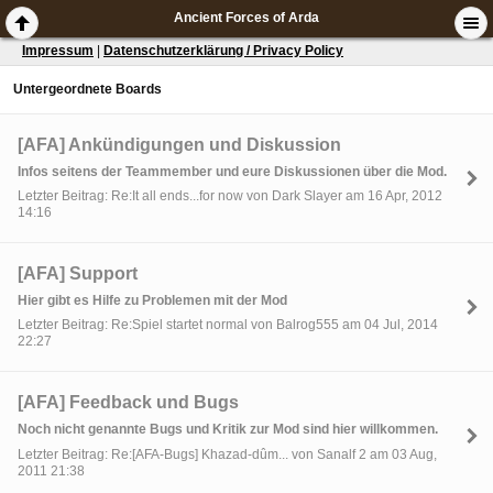
Ancient Forces of Arda
Impressum
|
Datenschutzerklärung / Privacy Policy
Untergeordnete Boards
[AFA] Ankündigungen und Diskussion
Infos seitens der Teammember und eure Diskussionen über die Mod.
Letzter Beitrag: Re:It all ends...for now von Dark Slayer am 16 Apr, 2012
14:16
[AFA] Support
Hier gibt es Hilfe zu Problemen mit der Mod
Letzter Beitrag: Re:Spiel startet normal von Balrog555 am 04 Jul, 2014
22:27
[AFA] Feedback und Bugs
Noch nicht genannte Bugs und Kritik zur Mod sind hier willkommen.
Letzter Beitrag: Re:[AFA-Bugs] Khazad-dûm... von Sanalf 2 am 03 Aug,
2011 21:38