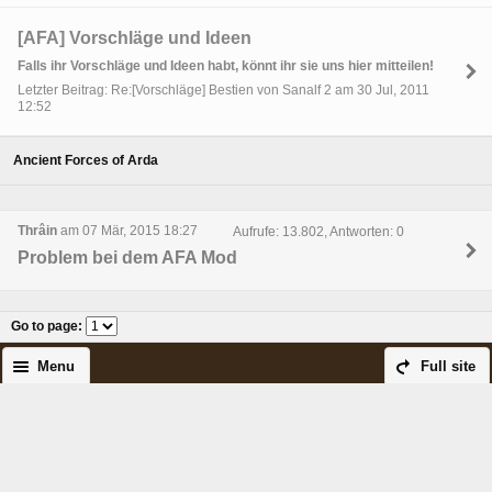
[AFA] Vorschläge und Ideen
Falls ihr Vorschläge und Ideen habt, könnt ihr sie uns hier mitteilen!
Letzter Beitrag: Re:[Vorschläge] Bestien von Sanalf 2 am 30 Jul, 2011
12:52
Ancient Forces of Arda
Thrâin
am 07 Mär, 2015 18:27
Aufrufe: 13.802, Antworten: 0
Problem bei dem AFA Mod
Go to page
:
Menu
Full site