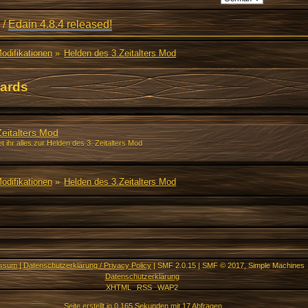
/
Edain 4.8.4 released!
Modifikationen
»
Helden des 3.Zeitalters Mod
ards
eitalters Mod
et ihr alles zur Helden des 3. Zeitalters Mod
Modifikationen
»
Helden des 3.Zeitalters Mod
essum
|
Datenschutzerklärung / Privacy Policy
|
SMF 2.0.15
|
SMF © 2017
,
Simple Machines
Datenschutzerklärung
XHTML
RSS
WAP2
Seite erstellt in 0.165 Sekunden mit 17 Abfragen.