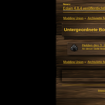
News:
Edain 4.8.4 veröffentlicht!
Modding Union
»
Archivierte 
Untergeordnete Bo
Helden des 3. Z
An dieser Stelle find
Modding Union
»
Archivierte 
Impr