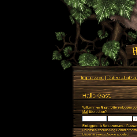
Impressum
|
Datenschutzerk
Hallo Gast.
Willkommen
Gast
. Bitte
einloggen
od
Mail
übersehen?
Einloggen mit Benutzername, Passwo
Datenschutzerklärung Benutzername 
Dauer in einem Cookie abgelegt.