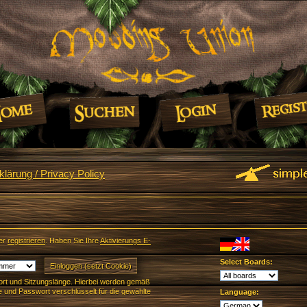
lärung / Privacy Policy
er
registrieren
. Haben Sie Ihre
Aktivierungs E-
Select Boards:
rt und Sitzungslänge. Hierbei werden gemäß
und Passwort verschlüsselt für die gewählte
Language: