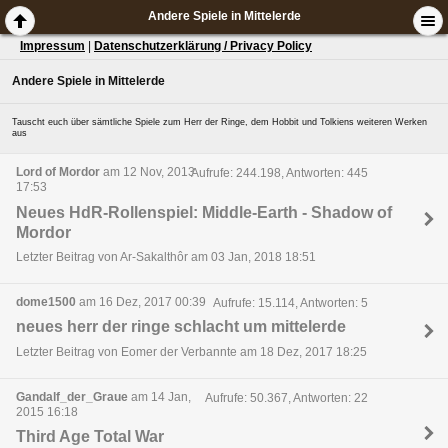
Andere Spiele in Mittelerde
Impressum
|
Datenschutzerklärung / Privacy Policy
Andere Spiele in Mittelerde
Tauscht euch über sämtliche Spiele zum Herr der Ringe, dem Hobbit und Tolkiens weiteren Werken
aus
Lord of Mordor
am 12 Nov, 2013
Aufrufe: 244.198, Antworten: 445
17:53
Neues HdR-Rollenspiel: Middle-Earth - Shadow of
Mordor
Letzter Beitrag von Ar-Sakalthôr am 03 Jan, 2018 18:51
dome1500
am 16 Dez, 2017 00:39
Aufrufe: 15.114, Antworten: 5
neues herr der ringe schlacht um mittelerde
Letzter Beitrag von Eomer der Verbannte am 18 Dez, 2017 18:25
Gandalf_der_Graue
am 14 Jan,
Aufrufe: 50.367, Antworten: 22
2015 16:18
Third Age Total War