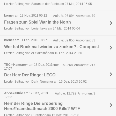
Letzter Beitrag von Saruman der Bunte am 27 Mai, 2014 15:05
korner
am 13 Nov, 2011 00:12
Aufrufe: 96.894, Antworten: 79
Fragen zum Spiel War in the North
Letzter Beitrag von Lorienkeks am 24 Mär, 2014 00:04
korner
am 11 Feb, 2010 18:27
Aufrufe: 52.850, Antworten: 33
Wer hat Bock mal wieder zu zocken? - Conquest
Letzter Beitrag von Ar-Sakalthôr am 10 Feb, 2014 21:30
TRC|~Hamster~
am 18 Dez, 2011
Aufrufe: 153.268, Antworten: 217
17:07
Der Herr Der Ringe: LEGO
Letzter Beitrag von Dark_Númenor am 16 Dez, 2013 20:02
Ar-Sakalthôr
am 12 Dez, 2013
Aufrufe: 12.792, Antworten: 3
17:33
Herr der Ringe Die Eroberung
Hero/Teamdeathmach 2000 Kills? WTF
Letzter Beitrag von Curanthor am 12 Dez, 2013 17:50