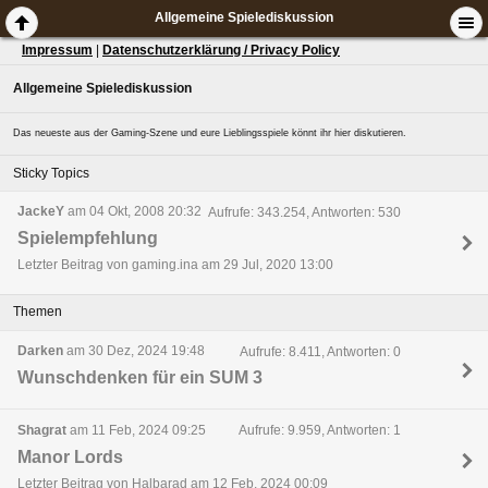
Allgemeine Spielediskussion
Impressum
|
Datenschutzerklärung / Privacy Policy
Allgemeine Spielediskussion
Das neueste aus der Gaming-Szene und eure Lieblingsspiele könnt ihr hier diskutieren.
Sticky Topics
JackeY
am 04 Okt, 2008 20:32
Aufrufe: 343.254, Antworten: 530
Spielempfehlung
Letzter Beitrag von gaming.ina am 29 Jul, 2020 13:00
Themen
Darken
am 30 Dez, 2024 19:48
Aufrufe: 8.411, Antworten: 0
Wunschdenken für ein SUM 3
Shagrat
am 11 Feb, 2024 09:25
Aufrufe: 9.959, Antworten: 1
Manor Lords
Letzter Beitrag von Halbarad am 12 Feb, 2024 00:09