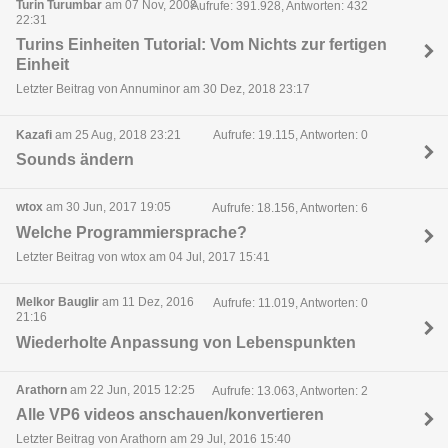
Turin Turumbar
am 07 Nov, 2008
Aufrufe: 391.928, Antworten: 432
22:31
Turins Einheiten Tutorial: Vom Nichts zur fertigen
Einheit
Letzter Beitrag von Annuminor am 30 Dez, 2018 23:17
Kazafi
am 25 Aug, 2018 23:21
Aufrufe: 19.115, Antworten: 0
Sounds ändern
wtox
am 30 Jun, 2017 19:05
Aufrufe: 18.156, Antworten: 6
Welche Programmiersprache?
Letzter Beitrag von wtox am 04 Jul, 2017 15:41
Melkor Bauglir
am 11 Dez, 2016
Aufrufe: 11.019, Antworten: 0
21:16
Wiederholte Anpassung von Lebenspunkten
Arathorn
am 22 Jun, 2015 12:25
Aufrufe: 13.063, Antworten: 2
Alle VP6 videos anschauen/konvertieren
Letzter Beitrag von Arathorn am 29 Jul, 2016 15:40