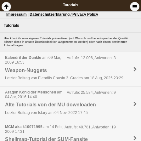
Tutorials
Impressum
|
Datenschutzerklärung / Privacy Policy
Tutorials
Hier könnt ihr eure eigenen Tutorials präsentieren (auf Wunsch und bei entsprechender Qualität
können diese in unsere Downloadsektion aufgenommen werden) oder nach einem bestimmten
Tutorial fragen.
Ealendril der Dunkle
am 09 Mär,
Aufrufe: 12.006, Antworten: 3
2009 16:53
Weapon-Nuggets
Letzter Beitrag von Elendils Cousin 3. Grades am 18 Aug, 2025 23:29
Aragon König der Menschen
am
Aufrufe: 25.584, Antworten: 9
04 Apr, 2016 14:40
Alte Tutorials von der MU downloaden
Letzter Beitrag von Istary am 04 Nov, 2022 17:45
MCM aka k10071995
am 14 Feb,
Aufrufe: 40.781, Antworten: 19
2009 17:31
Shellmap-Tutorial der SUM-Fansite