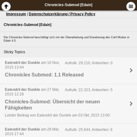
Chronicles-Submod [Edain]
Impressum
|
Datenschutzerklärung / Privacy Policy
Chronicles-Submod [Edain]
Die Chronicles-Submod beschäftigt sich mit der Überarbeitung und Erweiterung des CaH-Modus in
Edain 4.0.
Sticky Topics
Ealendril der Dunkle
am 10 Nov,
Aufrufe: 29.210, Antworten: 0
2015 13:44
Chronicles Submod: 1.1 Released
Ealendril der Dunkle
am 27 Mär,
Aufrufe: 22.323, Antworten: 5
2015 12:28
Chonicles-Submod: Übersicht der neuen
Fähigkeiten
Letzter Beitrag von Ealendril der Dunkle am 03 Okt, 2015 13:00
Ealendril der Dunkle
am 28 Mär,
Aufrufe: 25.644, Antworten: 6
2015 17:44