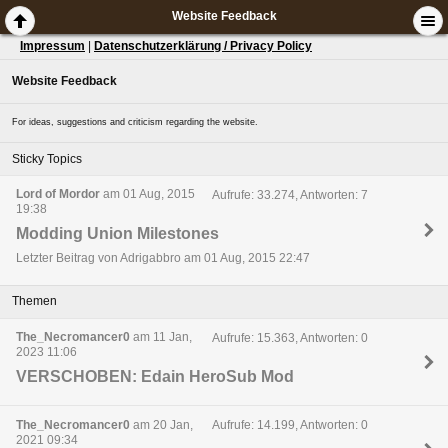
Website Feedback
Impressum
|
Datenschutzerklärung / Privacy Policy
Website Feedback
For ideas, suggestions and criticism regarding the website.
Sticky Topics
Lord of Mordor
am 01 Aug, 2015
Aufrufe: 33.274, Antworten: 7
19:38
Modding Union Milestones
Letzter Beitrag von Adrigabbro am 01 Aug, 2015 22:47
Themen
The_Necromancer0
am 11 Jan,
Aufrufe: 15.363, Antworten: 0
2023 11:06
VERSCHOBEN: Edain HeroSub Mod
The_Necromancer0
am 20 Jan,
Aufrufe: 14.199, Antworten: 0
2021 09:34