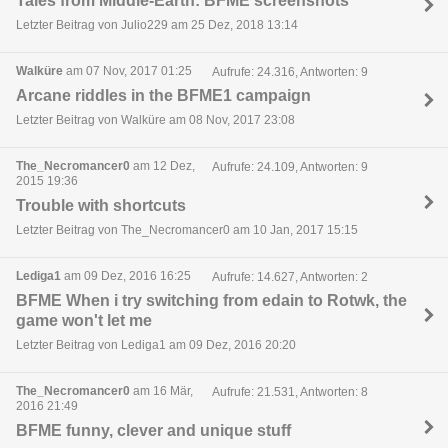
Tales from Middle-Earth: BFME screenshots
Letzter Beitrag von Julio229 am 25 Dez, 2018 13:14
Walküre
am 07 Nov, 2017 01:25
Aufrufe: 24.316, Antworten: 9
Arcane riddles in the BFME1 campaign
Letzter Beitrag von Walküre am 08 Nov, 2017 23:08
The_Necromancer0
am 12 Dez,
Aufrufe: 24.109, Antworten: 9
2015 19:36
Trouble with shortcuts
Letzter Beitrag von The_Necromancer0 am 10 Jan, 2017 15:15
Lediga1
am 09 Dez, 2016 16:25
Aufrufe: 14.627, Antworten: 2
BFME When i try switching from edain to Rotwk, the
game won't let me
Letzter Beitrag von Lediga1 am 09 Dez, 2016 20:20
The_Necromancer0
am 16 Mär,
Aufrufe: 21.531, Antworten: 8
2016 21:49
BFME funny, clever and unique stuff