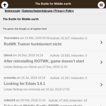
The Battle for Middle-earth
Impressum
|
Datenschutzerklärung / Privacy Policy
The Battle for Middle-earth
The games that brought us all together here!
Thorondors
am 23 Mär, 2020 05:58
Aufrufe: 20.327, Antworten: 0
RotWK Trainer funktioniert nicht
Glemli
am 26 Dez, 2019 16:19
Aufrufe: 19.583, Antworten: 3
After reinstalling ROTWK, game doesn't start
Letzter Beitrag von Glemli am 27 Dez, 2019 11:54
ermenda
am 18 Jul, 2019 16:18
Aufrufe: 16.287, Antworten: 5
Looking for Edain 3.6.1
Letzter Beitrag von ermenda am 18 Jul, 2019 17:55
Julio229
am 28 Feb, 2018 21:16
Aufrufe: 47.409, Antworten: 18