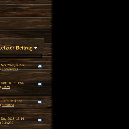
Letzter Beitrag
. Mär 2020, 05:58
n
Thorondors
. Dez 2019, 11:54
n
Glemli
 Jul 2019, 17:55
n
ermenda
. Dez 2018, 13:14
n
Julio229