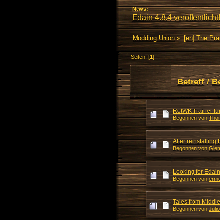
News:
Edain 4.8.4 veröffentlicht!
Modding Union
»
[en] The Pr
Seiten: [
1
]
Betreff
/
B
RotWK Trainer fun
Begonnen von
Thor
After reinstallin
Begonnen von
Glem
Looking for Edain
Begonnen von
erm
Tales from Middl
Begonnen von
Juli