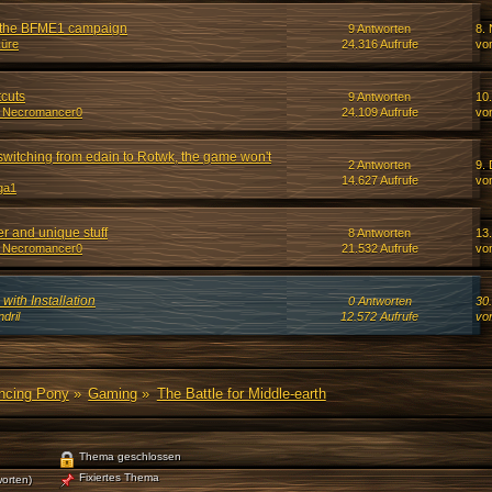
n the BFME1 campaign
9 Antworten
8.
üre
24.316 Aufrufe
vo
tcuts
9 Antworten
10
_Necromancer0
24.109 Aufrufe
vo
witching from edain to Rotwk, the game won't
2 Antworten
9.
14.627 Aufrufe
vo
ga1
r and unique stuff
8 Antworten
13
_Necromancer0
21.532 Aufrufe
vo
ith Installation
0 Antworten
30
dril
12.572 Aufrufe
von
ancing Pony
»
Gaming
»
The Battle for Middle-earth
Thema geschlossen
Fixiertes Thema
orten)