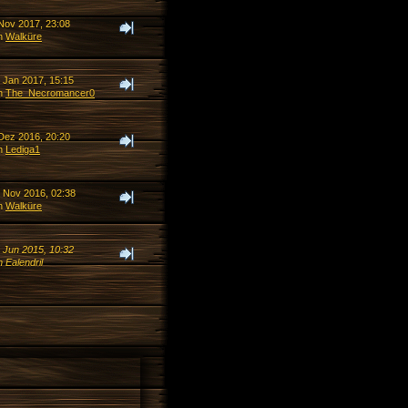
 Nov 2017, 23:08
n
Walküre
. Jan 2017, 15:15
n
The_Necromancer0
 Dez 2016, 20:20
n
Lediga1
. Nov 2016, 02:38
n
Walküre
. Jun 2015, 10:32
 Ealendril