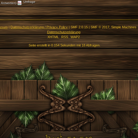
Umfrage
 Antworten)
essum
|
Datenschutzerklärung / Privacy Policy
|
SMF 2.0.15
|
SMF © 2017
,
Simple Machines
Datenschutzerklärung
XHTML
RSS
WAP2
Seite erstellt in 0.154 Sekunden mit 18 Abfragen.