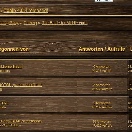
/
Edain 4.8.4 released!
ancing Pony
»
Gaming
»
The Battle for Middle-earth
egonnen von
Antworten
/
Aufrufe
ktioniert nicht
0 Antworten
23
ondors
20.327 Aufrufe
vo
g ROTWK, game doesn't start
3 Antworten
27
li
19.583 Aufrufe
vo
 3.6.1
5 Antworten
18.
enda
16.287 Aufrufe
vo
e-Earth: BFME screenshots
18 Antworten
25
o229
47.410 Aufrufe
vo
«
1
2
Alle
»