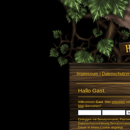
Impressum
|
Datenschutzerk
Hallo Gast.
Willkommen
Gast
. Bitte
einloggen
od
Mail
übersehen?
Einloggen mit Benutzername, Passwo
Datenschutzerklärung Benutzername 
Dauer in einem Cookie abgelegt.