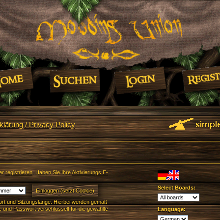
lärung / Privacy Policy
er
registrieren
. Haben Sie Ihre
Aktivierungs E-
Select Boards:
rt und Sitzungslänge. Hierbei werden gemäß
und Passwort verschlüsselt für die gewählte
Language: