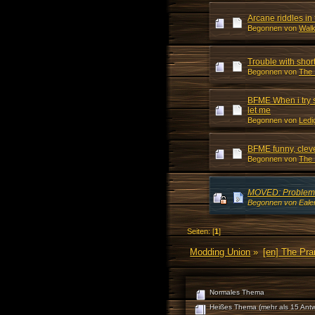
Arcane riddles i
Begonnen von
Walk
Trouble with shor
Begonnen von
The
BFME When i try s
let me
Begonnen von
Ledi
BFME funny, cleve
Begonnen von
The
MOVED: Problem w
Begonnen von Ealen
Seiten: [
1
]
Modding Union
»
[en] The Pr
Normales Thema
Heißes Thema (mehr als 15 Antw