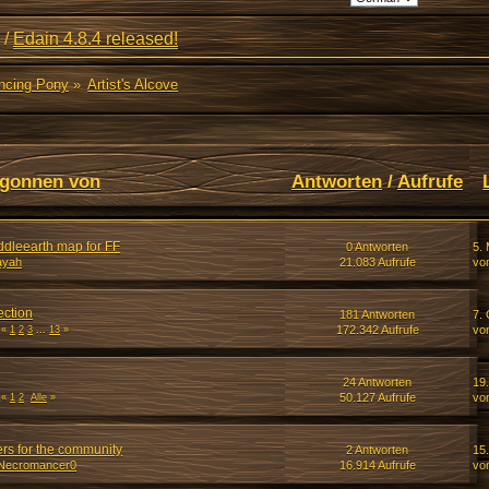
/
Edain 4.8.4 released!
ancing Pony
»
Artist's Alcove
gonnen von
Antworten
/
Aufrufe
ddleearth map for FF
0 Antworten
5. 
ayah
21.083 Aufrufe
vo
ection
181 Antworten
7. 
172.342 Aufrufe
vo
«
1
2
3
...
13
»
24 Antworten
19
50.127 Aufrufe
vo
«
1
2
Alle
»
rs for the community
2 Antworten
15
Necromancer0
16.914 Aufrufe
vo