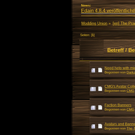
News:
Edain 4.8.4 veröffentlicht!
Modding Union
»
[en] The Pr
Seiten: [
1
]
Betreff
/
Be
Need help with mi
Begonnen von
Dark
CMG's Avatar Coll
Begonnen von
CMG
Faction Banners
Begonnen von
CMG
Avatars and Banne
Begonnen von
The_