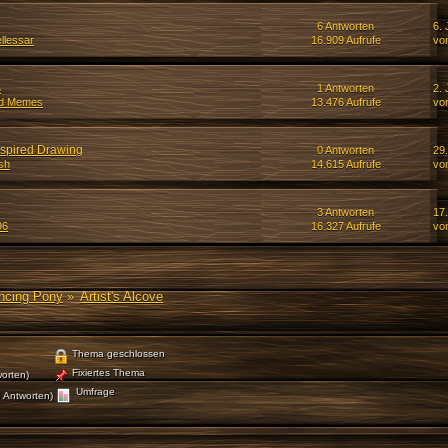
6 Antworten
6. 
ellessar
16.909 Aufrufe
vo
s
1 Antworten
2. 
d Memes
13.476 Aufrufe
vo
inspired Drawing
0 Antworten
29.
sh
14.615 Aufrufe
vo
3 Antworten
17
96
16.327 Aufrufe
vo
ancing Pony
»
Artist's Alcove
Thema geschlossen
Fixiertes Thema
orten)
Umfrage
 Antworten)