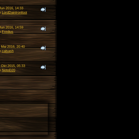
Jun 2016, 14:33
n
LordDainIronfoot
Jun 2016, 14:59
n
Fredius
 Mai 2016, 20:40
n
calsash
. Okt 2015, 05:33
n
NetoD20