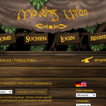
lärung / Privacy Policy
er
registrieren
. Haben Sie Ihre
Aktivierungs E-
Select Boards:
rt und Sitzungslänge. Hierbei werden gemäß
und Passwort verschlüsselt für die gewählte
Language: