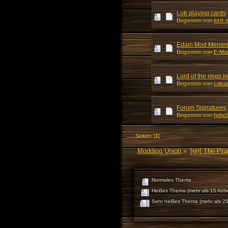
Lotr playing cards
Begonnen von
lord_
Edain Mod Meme
Begonnen von
E-Mo
Lord of the rings 
Begonnen von
calsa
Forum Signatures
Begonnen von
hoho
Seiten: [
1
]
Modding Union
»
[en] The Pr
Normales Thema
Heißes Thema (mehr als 15 Antw
Sehr heißes Thema (mehr als 25