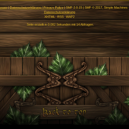
essum
|
Datenschutzerklärung / Privacy Policy
|
SMF 2.0.15
|
SMF © 2017
,
Simple Machines
Datenschutzerklärung
XHTML
RSS
WAP2
Seite erstellt in 0.082 Sekunden mit 14 Abfragen.