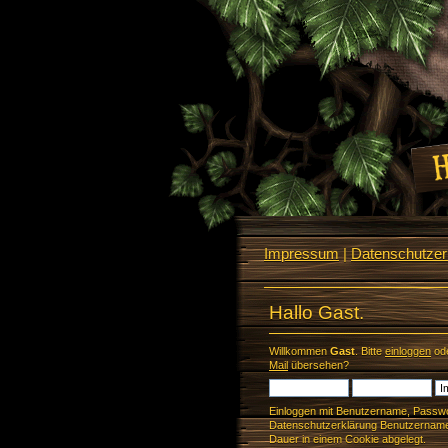
Impressum
|
Datenschutzerk
Hallo Gast.
Willkommen
Gast
. Bitte
einloggen
od
Mail
übersehen?
Einloggen mit Benutzername, Passwo
Datenschutzerklärung Benutzername 
Dauer in einem Cookie abgelegt.