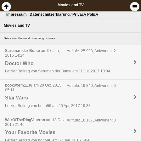
Movies and TV
Impressum
|
Datenschutzerklärung / Privacy Policy
Movies and TV
Delve into the world of moving pictures.
Saruman der Bunte
am 07 Jun,
Aufrufe: 25.993, Antworten: 2
2016 14:24
Doctor Who
Letzter Beitrag von Saruman der Bunte am 11 Jul, 2017 10:04
bookworm1138
am 20 Okt, 2015
Aufrufe: 19.840, Antworten: 6
05:11
Star Wars
Letzter Beitrag von hoho96 am 20 Apr, 2017 19:33
WarOfTheRingVeteran
am 18 Dez,
Aufrufe: 18.167, Antworten: 3
2015 21:46
Your Favorite Movies
Letzter Beitrag von hoho96 am 07 Jan, 2016 14:46