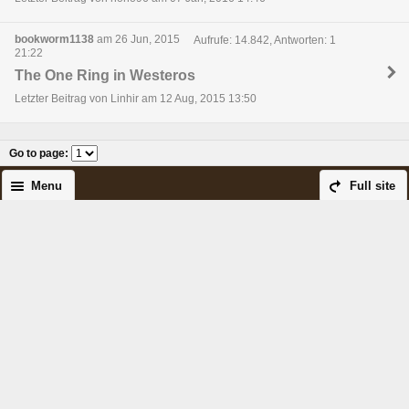
bookworm1138
am 26 Jun, 2015
Aufrufe: 14.842, Antworten: 1
21:22
The One Ring in Westeros
Letzter Beitrag von Linhir am 12 Aug, 2015 13:50
Go to page
:
Menu
Full site