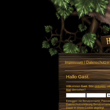
Impressum
|
Datenschutzerk
Hallo Gast.
Willkommen
Gast
. Bitte
einloggen
od
Mail
übersehen?
Einloggen mit Benutzername, Passwo
Datenschutzerklärung Benutzername 
Dauer in einem Cookie abgelegt.