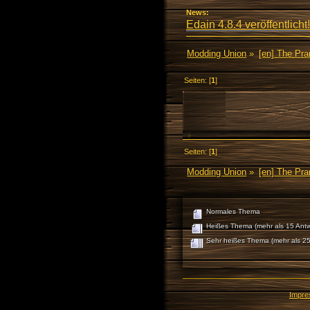
News:
Edain 4.8.4 veröffentlicht!
Modding Union
»
[en] The Pr
Seiten: [
1
]
Seiten: [
1
]
Modding Union
»
[en] The Pr
Normales Thema
Heißes Thema (mehr als 15 Antw
Sehr heißes Thema (mehr als 25
Impr