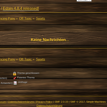
/
Edain 4.8.4 released!
ancing Pony
»
Off Topic
»
Sports
Keine Nachrichten...
ancing Pony
»
Off Topic
»
Sports
Thema geschlossen
Fixiertes Thema
orten)
Umfrage
 Antworten)
essum
|
Datenschutzerklärung / Privacy Policy
|
SMF 2.0.15
|
SMF © 2017
,
Simple Machines
Datenschutzerklärung