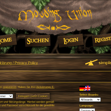
lärung / Privacy Policy
er
registrieren
. Haben Sie Ihre
Aktivierungs E-
Select Boards:
rt und Sitzungslänge. Hierbei werden gemäß
und Passwort verschlüsselt für die gewählte
Language: