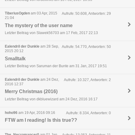
TiberiusOgden
am 03 Apr, 2015
Aufrufe: 50.608, Antworten: 29
21:04
The mystery of the user name
Letzter Beitrag von Slawek56703 am 17 Feb, 2017 22:13
Ealendril der Dunkle
am 28 Sep,
Aufrufe: 54.770, Antworten: 50
2015 20:12
Smalltalk
Letzter Beitrag von Saruman der Bunte am 31 Jan, 2017 19:51
Ealendril der Dunkle
am 24 Dez,
Aufrufe: 10.327, Antworten: 2
2016 12:37
Merry Christmas (2016)
Letzter Beitrag von dkbluewizard am 24 Dez, 2016 16:17
hoho96
am 19 Apr, 2016 09:16
Aufrufe: 8.334, Antworten: 0
FTW am I reading! Is this true??
The_Necromancer0
am 01 Jan,
Aufrufe: 13.053, Antworten: 11