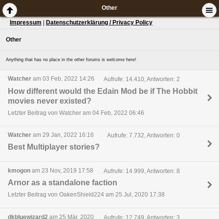
Other
Impressum
|
Datenschutzerklärung / Privacy Policy
Other
Anything that has no place in the other forums is welcome here!
Watcher
am 03 Feb, 2022 14:26
Aufrufe: 14.410, Antworten: 2
How different would the Edain Mod be if The Hobbit
movies never existed?
Letzter Beitrag von Watcher am 04 Feb, 2022 06:46
Watcher
am 29 Jan, 2022 16:16
Aufrufe: 7.732, Antworten: 0
Best Multiplayer stories?
kmogon
am 23 Nov, 2019 17:58
Aufrufe: 14.999, Antworten: 8
Arnor as a standalone faction
Letzter Beitrag von OakenShield224 am 25 Jul, 2020 17:38
dkbluewizard2
am 25 Mär, 2020
Aufrufe: 12.749, Antworten: 3