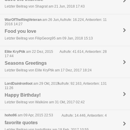
Letzter Beitrag von Shagrat am 21 Jun, 2018 17:43
WarOfTheRingVeteran
am 26 Jun,
Aufrufe: 16.224, Antworten: 11
2016 14:27
Food you love
Letzter Beitrag von FilipGeorg95 am 09 Jan, 2018 15:13
Elite KryPtik
am 22 Dez, 2015
Aufrufe: 41.614, Antworten: 28
17:44
Seasons Greetings
Letzter Beitrag von Elite KryPtik am 17 Dez, 2017 18:24
LordDainIronfoot
am 29 Okt, 2015
Aufrufe: 92.163, Antworten: 131
11:26
Happy Birthday!
Letzter Beitrag von Walküre am 31 Okt, 2017 02:42
hoho96
am 09 Apr, 2015 22:53
Aufrufe: 14.446, Antworten: 4
favorite quotes
Letzter Beitrag von lordoflinks am 18 Feb, 2017 10:55