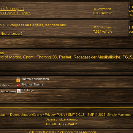
7.
n 4.8: Isengard
0 Antworten
vo
dils Cousin 3. Grades
6.055 Aufrufe
Gr
 4.8: Progress on Belfalas, Isengard and
0 Antworten
1.
7.514 Aufrufe
vo
_Necromancer0
Mod
»
rd of Mordor
,
Gnomi
,
Thorongil03
,
Reshef
,
Radagast der Musikalische
,
FG15
Thema geschlossen
Fixiertes Thema
orten)
Umfrage
 Antworten)
essum
|
Datenschutzerklärung / Privacy Policy
|
SMF 2.0.15
|
SMF © 2017
,
Simple Machines
Datenschutzerklärung
XHTML
RSS
WAP2
Seite erstellt in 0.063 Sekunden mit 14 Abfragen.