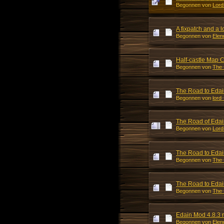
Begonnen von
Lord
A fixpatch and a 
Begonnen von
Elen
Half-castle Map 
Begonnen von
The
The Road to Edain
Begonnen von
lord
The Road of Edai
Begonnen von
Lord
The Road to Edain
Begonnen von
The
The Road to Edai
Begonnen von
The
Edain Mod 4.8.3 
Begonnen von
Elen