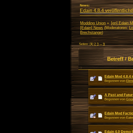
News:
Edain 4.8.4 veröffentlicht!
Modding Union
»
[en] Edain 
[Edain] News
(Moderatoren:
Lo
Brechstange
)
Seiten: [
1
]
2
3
...
9
Betreff
/
B
Edain Mod 4.8.4 
Begonnen von
Elen
A Past and Futur
Begonnen von
Gno
Edain Mod Facti
Begonnen von Ealen
Edain 4.0 Demo