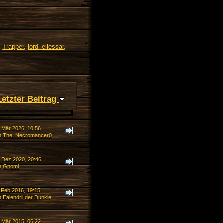
,
Trapper
,
lord_ellessar
,
Letzter Beitrag
. Mär 2026, 10:56
n
The_Necromancer0
. Dez 2020, 20:46
n
Gnomi
. Feb 2016, 19:15
 Ealendril der Dunkle
. Mär 2015, 06:22