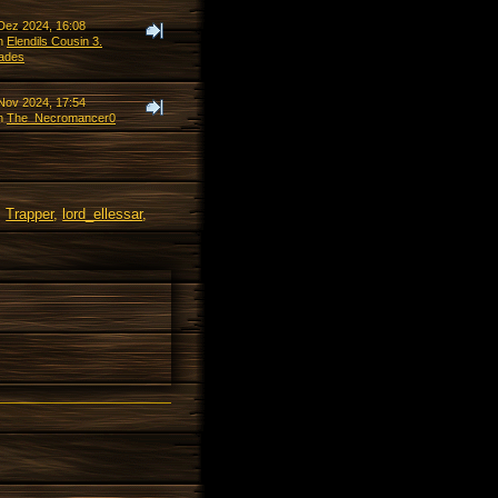
 Dez 2024, 16:08
n
Elendils Cousin 3.
ades
 Nov 2024, 17:54
n
The_Necromancer0
,
Trapper
,
lord_ellessar
,