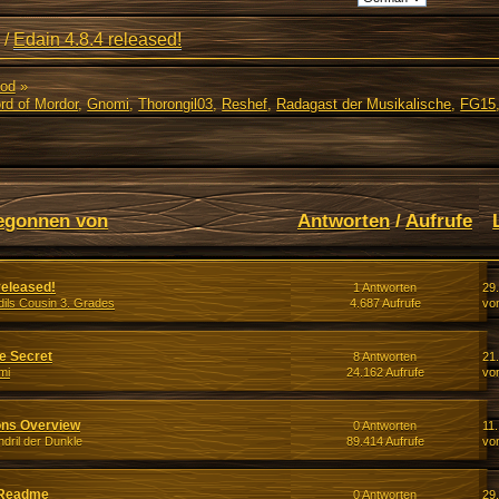
/
Edain 4.8.4 released!
Mod
»
rd of Mordor
,
Gnomi
,
Thorongil03
,
Reshef
,
Radagast der Musikalische
,
FG15
egonnen von
Antworten
/
Aufrufe
released!
1 Antworten
29
dils Cousin 3. Grades
4.687 Aufrufe
vo
e Secret
8 Antworten
21
mi
24.162 Aufrufe
vo
ons Overview
0 Antworten
11
dril der Dunkle
89.414 Aufrufe
von
 Readme
0 Antworten
29