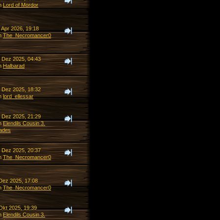
n
Lord of Mordor
 Apr 2026, 19:18
n
The_Necromancer0
. Dez 2025, 04:43
n
Halbarad
. Dez 2025, 18:32
n
lord_ellessar
. Dez 2025, 21:29
n
Elendils Cousin 3.
ades
. Dez 2025, 20:37
n
The_Necromancer0
 Dez 2025, 17:08
n
The_Necromancer0
Okt 2025, 19:39
n
Elendils Cousin 3.