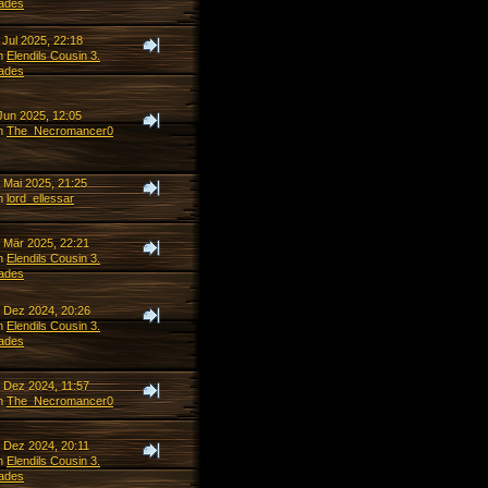
ades
 Jul 2025, 22:18
n
Elendils Cousin 3.
ades
Jun 2025, 12:05
n
The_Necromancer0
 Mai 2025, 21:25
n
lord_ellessar
. Mär 2025, 22:21
n
Elendils Cousin 3.
ades
. Dez 2024, 20:26
n
Elendils Cousin 3.
ades
. Dez 2024, 11:57
n
The_Necromancer0
. Dez 2024, 20:11
n
Elendils Cousin 3.
ades