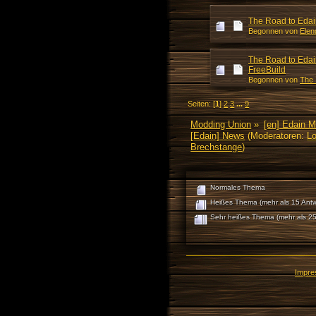
The Road to Edai
Begonnen von
Elen
The Road to Edain
FreeBuild
Begonnen von
The
Seiten: [
1
]
2
3
...
9
Modding Union
»
[en] Edain 
[Edain] News
(Moderatoren:
Lo
Brechstange
)
Normales Thema
Heißes Thema (mehr als 15 Antw
Sehr heißes Thema (mehr als 25
Impr