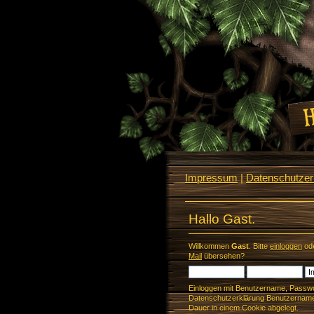
Impressum
|
Datenschutzerk
Hallo Gast.
Willkommen
Gast
. Bitte
einloggen
od
Mail
übersehen?
Einloggen mit Benutzername, Passwo
Datenschutzerklärung Benutzername 
Dauer in einem Cookie abgelegt.