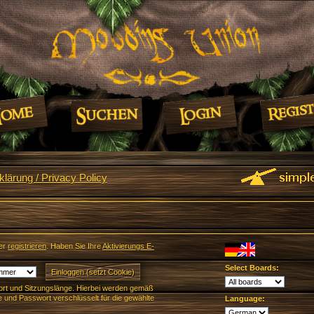
lärung / Privacy Policy
er
registrieren
. Haben Sie Ihre
Aktivierungs E-
Select Boards:
rt und Sitzungslänge. Hierbei werden gemäß
und Passwort verschlüsselt für die gewählte
Language: