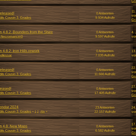
Gr
11.
released!
0 Antworten
vo
dils Cousin 3. Grades
9.934 Aufrufe
Gr
 4.8.2: Bounders from the Shire
0 Antworten
4. 
_Necromancer0
9.597 Aufrufe
vo
 4.8.2: Iron Hills rework
0 Antworten
13.
_ellessar
7.035 Aufrufe
vo
22
released!
0 Antworten
vo
dils Cousin 3. Grades
11.666 Aufrufe
Gr
27
leased!
0 Antworten
vo
dils Cousin 3. Grades
17.405 Aufrufe
Gr
lendar 2024
23 Antworten
24
dils Cousin 3. Grades
22.157 Aufrufe
vo
«
1
2
Alle
»
17
n 4.8: New Maps
0 Antworten
vo
dils Cousin 3. Grades
6.582 Aufrufe
Gr