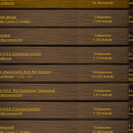
 of Mordor
38.490 Aufrufe
vo
look ahead
1 Antworten
20.
dils Cousin 3. Grades
2.269 Aufrufe
vo
Contest
2 Antworten
22
_Necromancer0
5.281 Aufrufe
vo
 4.8.4: Dorwinion visuals
0 Antworten
21
_ellessar
3.774 Aufrufe
vo
19
n: Impressions from the Journey
84 Antworten
vo
 of Mordor
114.897 Aufrufe
«
1
2
3
...
6
»
Gr
 4.8.4: The Dorwinian Tidingshall
0 Antworten
14
_Necromancer0
3.871 Aufrufe
vo
n 4.8.4: Concept Updates
0 Antworten
7.
_Necromancer0
3.793 Aufrufe
vo
4. 
released!
0 Antworten
vo
dils Cousin 3. Grades
10.668 Aufrufe