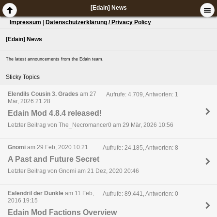
[Edain] News
Impressum
|
Datenschutzerklärung / Privacy Policy
[Edain] News
The latest announcements from the Edain team.
Sticky Topics
Elendils Cousin 3. Grades
am 27
Aufrufe: 4.709, Antworten: 1
Mär, 2026 21:28
Edain Mod 4.8.4 released!
Letzter Beitrag von The_Necromancer0 am 29 Mär, 2026 10:56
Gnomi
am 29 Feb, 2020 10:21
Aufrufe: 24.185, Antworten: 8
A Past and Future Secret
Letzter Beitrag von Gnomi am 21 Dez, 2020 20:46
Ealendril der Dunkle
am 11 Feb,
Aufrufe: 89.441, Antworten: 0
2016 19:15
Edain Mod Factions Overview