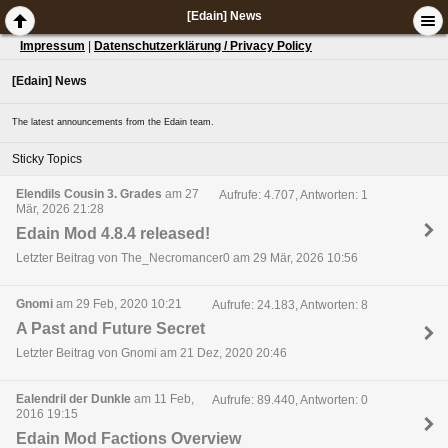
[Edain] News
Impressum
|
Datenschutzerklärung / Privacy Policy
[Edain] News
The latest announcements from the Edain team.
Sticky Topics
Elendils Cousin 3. Grades
am 27
Aufrufe: 4.707, Antworten: 1
Mär, 2026 21:28
Edain Mod 4.8.4 released!
Letzter Beitrag von The_Necromancer0 am 29 Mär, 2026 10:56
Gnomi
am 29 Feb, 2020 10:21
Aufrufe: 24.183, Antworten: 8
A Past and Future Secret
Letzter Beitrag von Gnomi am 21 Dez, 2020 20:46
Ealendril der Dunkle
am 11 Feb,
Aufrufe: 89.440, Antworten: 0
2016 19:15
Edain Mod Factions Overview