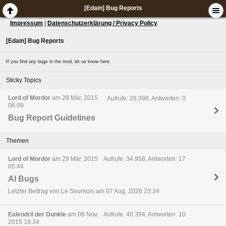
[Edain] Bug Reports
Impressum
|
Datenschutzerklärung / Privacy Policy
[Edain] Bug Reports
If you find any bugs in the mod, let us know here.
Sticky Topics
Lord of Mordor
am 29 Mär, 2015
Aufrufe: 26.398, Antworten: 0
06:09
Bug Report Guidelines
Themen
Lord of Mordor
am 29 Mär, 2015
Aufrufe: 34.958, Antworten: 17
05:44
AI Bugs
Letzter Beitrag von Le Sournois am 07 Aug, 2026 23:34
Ealendril der Dunkle
am 08 Nov,
Aufrufe: 40.394, Antworten: 10
2015 18:34