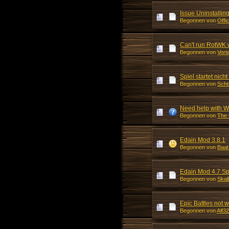
Issue Uninstalli
Begonnen von
Offi
Can't run RotWK w
Begonnen von
Vort
Spiel startet nic
Begonnen von
Sch
Need help with 
Begonnen von
The 
Edain Mod 3.8.1
Begonnen von
Baal
Edain Mod 4.7 Sp
Begonnen von
Skal
Epic Battles not 
Begonnen von
Alf3