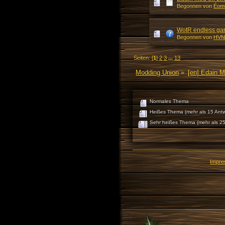
Begonnen von
Éome
WotR endless gam
Begonnen von
HVN
Seiten: [
1
]
2
3
...
13
Modding Union
»
[en] Edain 
Normales Thema
Heißes Thema (mehr als 15 Antw
Sehr heißes Thema (mehr als 25
Impr