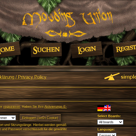
lärung / Privacy Policy
er
registrieren
. Haben Sie Ihre
Aktivierungs E-
Select Boards:
rt und Sitzungslänge. Hierbei werden gemäß
und Passwort verschlüsselt für die gewählte
Language: