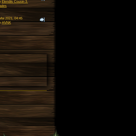
n
Elendils Cousin 3.
ades
Mai 2021, 04:45
n
HVNK