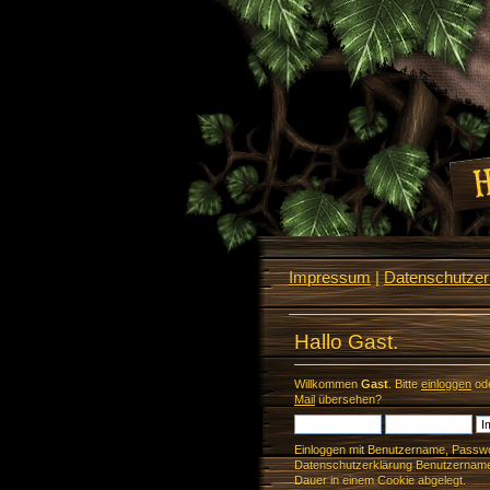
Impressum
|
Datenschutzerk
Hallo Gast.
Willkommen
Gast
. Bitte
einloggen
od
Mail
übersehen?
Einloggen mit Benutzername, Passwo
Datenschutzerklärung Benutzername 
Dauer in einem Cookie abgelegt.