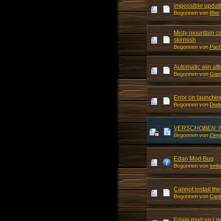
impossible updati
Begonnen von
IBor
Misty mountain cal
skirmish
Begonnen von
Pac
Automatic win aft
Begonnen von
Gam
Error on launchi
Begonnen von
Dud
VERSCHOBEN: Ru
Begonnen von
Elen
Edan Mod Bug
Begonnen von
seif
Cannot install th
Begonnen von
Cart
Edain mod on Li