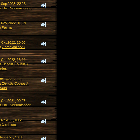
. Sep 2023, 22:23
n
The_Necromancer0
. Nov 2022, 16:19
n
Pacha
. Okt 2022, 20:50
n
GameMaker23
. Okt 2022, 16:44
n
Elendils Cousin 3.
ades
Jul 2022, 10:29
n
Elendils Cousin 3.
ades
. Okt 2021, 09:07
n
The_Necromancer0
Okt 2021, 00:26
n
Carthagis
Jun 2021, 16:30