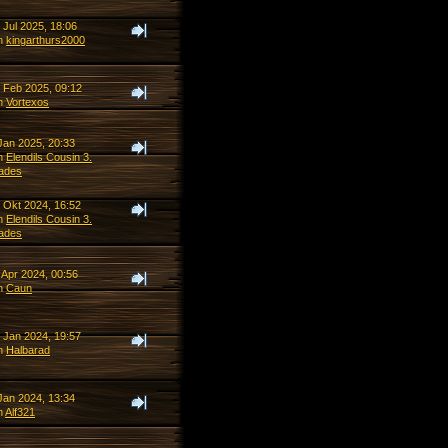
 Jul 2025, 18:06
n
kingarthurs2000
. Feb 2025, 09:12
n
Vortexos
Jan 2025, 20:33
n
Elendils Cousin 3.
ades
. Okt 2024, 16:52
n
Elendils Cousin 3.
ades
 Apr 2024, 00:56
n
Caun
. Jan 2024, 19:57
n
Halbarad
Jan 2024, 13:34
n
Alf321