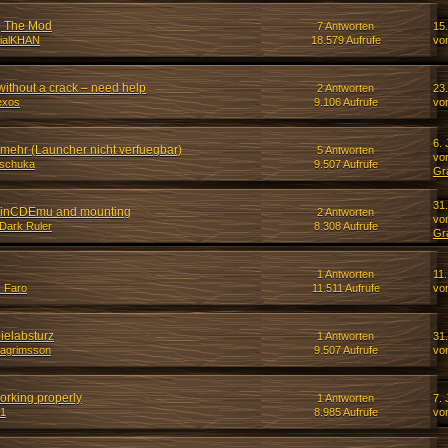
ng The Mod
7 Antworten
15.
cialKHAN
18.579 Aufrufe
vo
ithout a crack – need help
2 Antworten
23
exos
9.106 Aufrufe
vo
6. 
ht mehr (Launcher nicht verfuegbar)
5 Antworten
vo
tschuka
9.507 Aufrufe
Gr
31
WinCDEmu and mounting
2 Antworten
vo
Dark Ruler
8.308 Aufrufe
Gr
1 Antworten
11.
_Faro
11.511 Aufrufe
vo
ielabsturz
1 Antworten
31
lagrimsson
9.507 Aufrufe
vo
working properly
1 Antworten
7. 
21
8.985 Aufrufe
vo