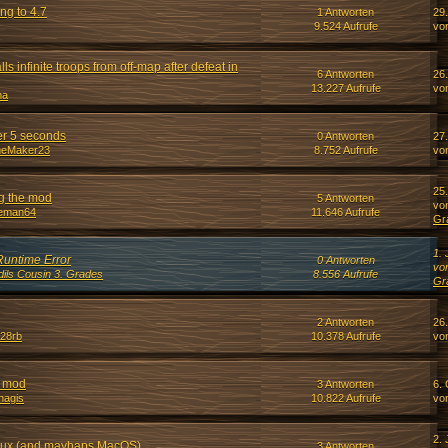
ng to 4.7
1 Antworten
29
9.524 Aufrufe
vo
ls infinite troops from off-map after defeat in
6 Antworten
26
13.227 Aufrufe
vo
ha
er 5 seconds
0 Antworten
27
eMaker23
8.752 Aufrufe
vo
25
ng the mod
5 Antworten
vo
eman64
11.646 Aufrufe
Gr
1. 
ntime Error
0 Antworten
vo
dils Cousin 3. Grades
8.556 Aufrufe
Gr
2 Antworten
26
a28rb
10.378 Aufrufe
vo
e mod
3 Antworten
6. 
hagis
10.822 Aufrufe
vo
2. 
nux (and mayhaps MacOS)
3 Antworten