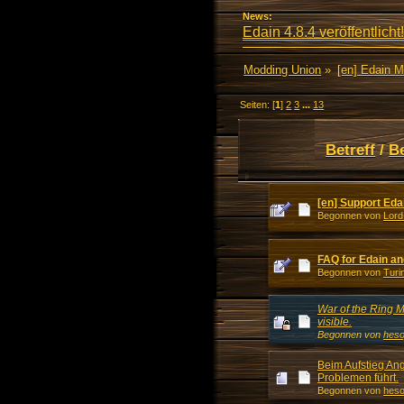
News:
Edain 4.8.4 veröffentlicht!
Modding Union
»
[en] Edain 
Seiten: [
1
]
2
3
...
13
Betreff
/
B
[en] Support Eda
Begonnen von
Lord
FAQ for Edain a
Begonnen von
Turi
War of the Ring 
visible.
Begonnen von
hes
Beim Aufstieg An
Problemen führt.
Begonnen von
hes