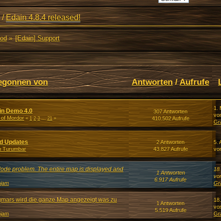
/
Edain 4.8.4 released!
Mod
»
[Edain] Support
egonnen von
Antworten
/
Aufrufe
1. 
in Demo 4.0
307 Antworten
vo
 of Mordor
410.502 Aufrufe
«
1
2
3
...
21
»
Gr
nd Updates
2 Antworten
5. 
n Turumbar
43.827 Aufrufe
vo
Mode problem. The entire map is displayed and
18
1 Antworten
vo
6.917 Aufrufe
ojam
Gr
gmars wird die ganze Map angezeigt was zu
18
1 Antworten
vo
5.519 Aufrufe
ojam
Gr