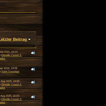
Letzter Beitrag
Mai 2021, 19:24
n
Elendils Cousin 3.
ades
Apr 2016, 19:09
n
Turin Turumbar
. Aug 2025, 16:05
n
Elendils Cousin 3.
ades
. Aug 2025, 16:03
n
Elendils Cousin 3.
ades