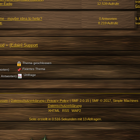
vo
r Éadig
12.539 Aufrufe
Gr
e - maybe idea to help?
0 Antworten
5. 
K
8.219 Aufrufe
vo
Mod
»
[Edain] Support
Thema geschlossen
Fixiertes Thema
orten)
Umfrage
 Antworten)
essum
|
Datenschutzerklärung / Privacy Policy
|
SMF 2.0.15
|
SMF © 2017
,
Simple Machines
Datenschutzerklärung
XHTML
RSS
WAP2
Seite erstellt in 0.516 Sekunden mit 13 Abfragen.