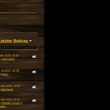
Letzter Beitrag
 Mär 2019, 14:29
n
JackyJack
 Jul 2017, 02:39
n
kreso
. Nov 2016, 20:57
n
Alexhandr
 Mai 2016, 13:31
n
Elendils Cousin 3.
ades