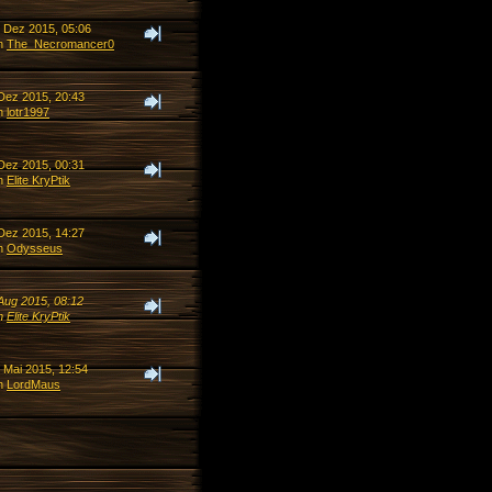
. Dez 2015, 05:06
n
The_Necromancer0
 Dez 2015, 20:43
n
lotr1997
 Dez 2015, 00:31
n
Elite KryPtik
 Dez 2015, 14:27
n
Odysseus
 Aug 2015, 08:12
n
Elite KryPtik
 Mai 2015, 12:54
n
LordMaus