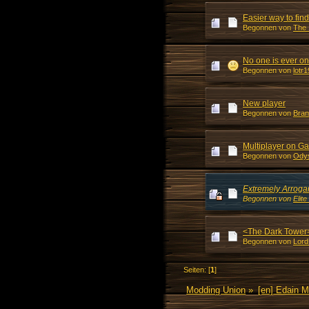
Easier way to fin
Begonnen von
The
No one is ever o
Begonnen von
lotr
New player
Begonnen von
Bra
Multiplayer on G
Begonnen von
Ody
Extremely Arroga
Begonnen von
Elite
<The Dark Tower
Begonnen von
Lor
Seiten: [
1
]
Modding Union
»
[en] Edain 