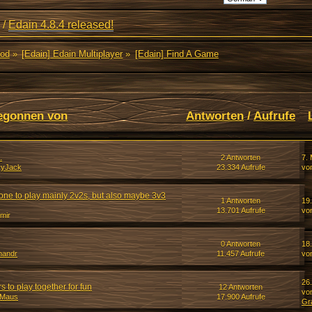
/
Edain 4.8.4 released!
Mod
»
[Edain] Edain Multiplayer
»
[Edain] Find A Game
egonnen von
Antworten
/
Aufrufe
.
2 Antworten
7.
kyJack
23.334 Aufrufe
vo
one to play mainly 2v2s, but also maybe 3v3
1 Antworten
19.
13.701 Aufrufe
vo
mir
0 Antworten
18
handr
11.457 Aufrufe
vo
26.
s to play together for fun
12 Antworten
vo
dMaus
17.900 Aufrufe
Gr