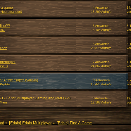
d a game
4 Antworten
14
_Necromancer0
15.299 Aufrufe
vo
nline??
3 Antworten
3.
1997
15.104 Aufrufe
vo
8 Antworten
3.
nchez
20.879 Aufrufe
vo
ameranger
7 Antworten
1.
sseus
24.867 Aufrufe
vo
nt, Rude Player Warning
0 Antworten
7.
 KryPtik
13.470 Aufrufe
vo
> Guild for Multiplayer Gaming and MMORPG
0 Antworten
19.
dMaus
12.587 Aufrufe
vo
Mod
»
[Edain] Edain Multiplayer
»
[Edain] Find A Game