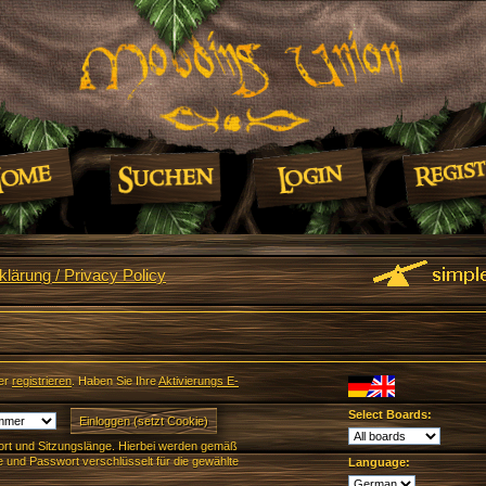
lärung / Privacy Policy
er
registrieren
. Haben Sie Ihre
Aktivierungs E-
Select Boards:
rt und Sitzungslänge. Hierbei werden gemäß
und Passwort verschlüsselt für die gewählte
Language: