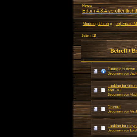
News:
Edain 4.8.4 veröffentlicht!
Modding Union
»
[en] Edain 
Seiten: [
1
]
Betreff
/
B
Tunngle is down..
Begonnen von
Jac
Looking for some
and 1v1
Begonnen von Vladi
Discord
Begonnen von
Alex
Looking for player
Begonnen von
Lor