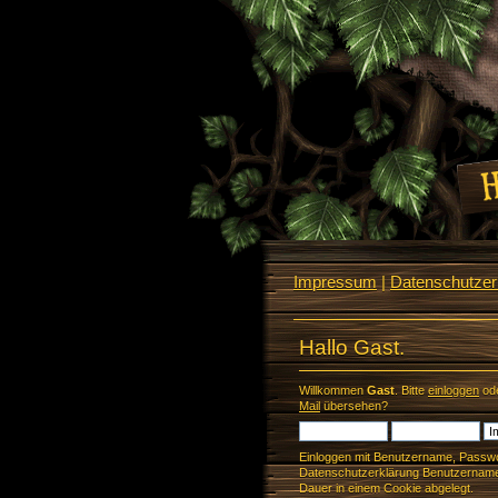
Impressum
|
Datenschutzerk
Hallo Gast.
Willkommen
Gast
. Bitte
einloggen
od
Mail
übersehen?
Einloggen mit Benutzername, Passwo
Datenschutzerklärung Benutzername 
Dauer in einem Cookie abgelegt.