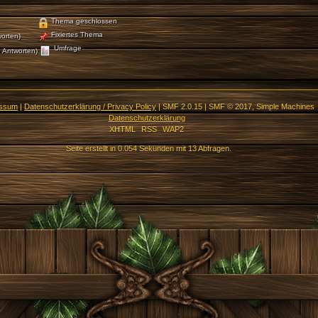
Thema geschlossen
Fixiertes Thema
orten)
Umfrage
 Antworten)
essum
|
Datenschutzerklärung / Privacy Policy
|
SMF 2.0.15
|
SMF © 2017
,
Simple Machines
Datenschutzerklärung
XHTML
RSS
WAP2
Seite erstellt in 0.054 Sekunden mit 13 Abfragen.