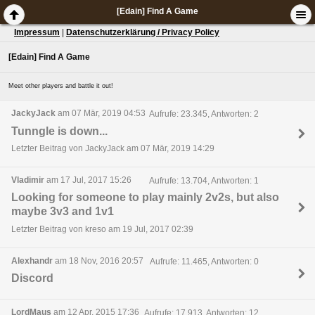
[Edain] Find A Game
Impressum
|
Datenschutzerklärung / Privacy Policy
[Edain] Find A Game
Meet other players and battle it out!
JackyJack
am 07 Mär, 2019 04:53
Aufrufe: 23.345, Antworten: 2
Tunngle is down...
Letzter Beitrag von JackyJack am 07 Mär, 2019 14:29
Vladimir
am 17 Jul, 2017 15:26
Aufrufe: 13.704, Antworten: 1
Looking for someone to play mainly 2v2s, but also
maybe 3v3 and 1v1
Letzter Beitrag von kreso am 19 Jul, 2017 02:39
Alexhandr
am 18 Nov, 2016 20:57
Aufrufe: 11.465, Antworten: 0
Discord
LordMaus
am 12 Apr, 2015 17:36
Aufrufe: 17.913, Antworten: 12