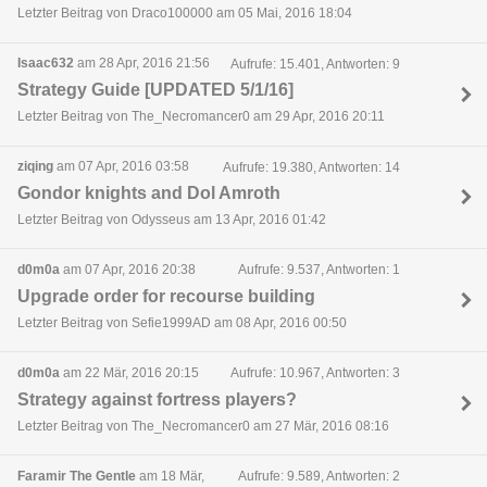
Letzter Beitrag von Draco100000 am 05 Mai, 2016 18:04
Isaac632
am 28 Apr, 2016 21:56
Aufrufe: 15.401, Antworten: 9
Strategy Guide [UPDATED 5/1/16]
Letzter Beitrag von The_Necromancer0 am 29 Apr, 2016 20:11
ziqing
am 07 Apr, 2016 03:58
Aufrufe: 19.380, Antworten: 14
Gondor knights and Dol Amroth
Letzter Beitrag von Odysseus am 13 Apr, 2016 01:42
d0m0a
am 07 Apr, 2016 20:38
Aufrufe: 9.537, Antworten: 1
Upgrade order for recourse building
Letzter Beitrag von Sefie1999AD am 08 Apr, 2016 00:50
d0m0a
am 22 Mär, 2016 20:15
Aufrufe: 10.967, Antworten: 3
Strategy against fortress players?
Letzter Beitrag von The_Necromancer0 am 27 Mär, 2016 08:16
Faramir The Gentle
am 18 Mär,
Aufrufe: 9.589, Antworten: 2