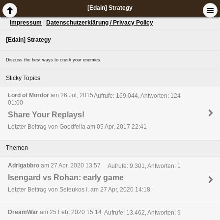
[Edain] Strategy
Impressum
|
Datenschutzerklärung / Privacy Policy
[Edain] Strategy
Discuss the best ways to crush your enemies.
Sticky Topics
Lord of Mordor
am 26 Jul, 2015
Aufrufe: 169.044, Antworten: 124
01:00
Share Your Replays!
Letzter Beitrag von Goodfella am 05 Apr, 2017 22:41
Themen
Adrigabbro
am 27 Apr, 2020 13:57
Aufrufe: 9.301, Antworten: 1
Isengard vs Rohan: early game
Letzter Beitrag von Seleukos I. am 27 Apr, 2020 14:18
DreamWar
am 25 Feb, 2020 15:14
Aufrufe: 13.462, Antworten: 9