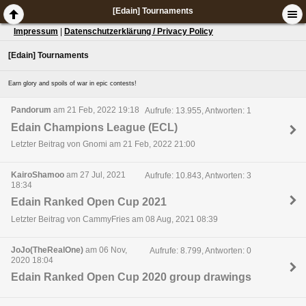
[Edain] Tournaments
Impressum
|
Datenschutzerklärung / Privacy Policy
[Edain] Tournaments
Earn glory and spoils of war in epic contests!
Pandorum
am 21 Feb, 2022 19:18
Aufrufe: 13.955, Antworten: 1
Edain Champions League (ECL)
Letzter Beitrag von Gnomi am 21 Feb, 2022 21:00
KairoShamoo
am 27 Jul, 2021
Aufrufe: 10.843, Antworten: 3
18:34
Edain Ranked Open Cup 2021
Letzter Beitrag von CammyFries am 08 Aug, 2021 08:39
JoJo(TheRealOne)
am 06 Nov,
Aufrufe: 8.799, Antworten: 0
2020 18:04
Edain Ranked Open Cup 2020 group drawings