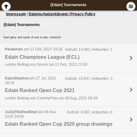
[Edain] Tournaments
Impressum
|
Datenschutzerklärung / Privacy Policy
[Edain] Tournaments
Earn glory and spoils of war in epic contests!
Pandorum
am 21 Feb, 2022 19:18
Aufrufe: 13.962, Antworten: 1
Edain Champions League (ECL)
Letzter Beitrag von Gnomi am 21 Feb, 2022 21:00
KairoShamoo
am 27 Jul, 2021
Aufrufe: 10.847, Antworten: 3
18:34
Edain Ranked Open Cup 2021
Letzter Beitrag von CammyFries am 08 Aug, 2021 08:39
JoJo(TheRealOne)
am 06 Nov,
Aufrufe: 8.807, Antworten: 0
2020 18:04
Edain Ranked Open Cup 2020 group drawings