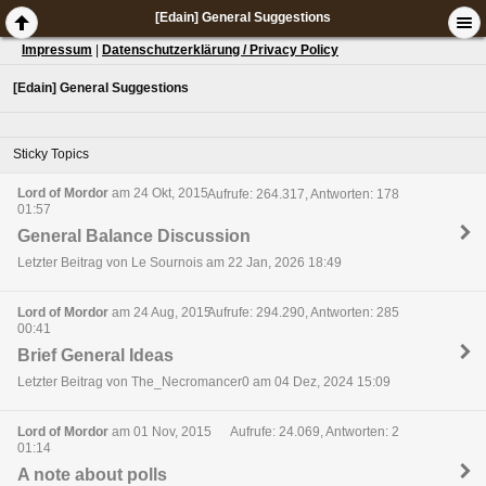
[Edain] General Suggestions
Impressum
|
Datenschutzerklärung / Privacy Policy
[Edain] General Suggestions
Sticky Topics
Lord of Mordor
am 24 Okt, 2015
Aufrufe: 264.317, Antworten: 178
01:57
General Balance Discussion
Letzter Beitrag von Le Sournois am 22 Jan, 2026 18:49
Lord of Mordor
am 24 Aug, 2015
Aufrufe: 294.290, Antworten: 285
00:41
Brief General Ideas
Letzter Beitrag von The_Necromancer0 am 04 Dez, 2024 15:09
Lord of Mordor
am 01 Nov, 2015
Aufrufe: 24.069, Antworten: 2
01:14
A note about polls