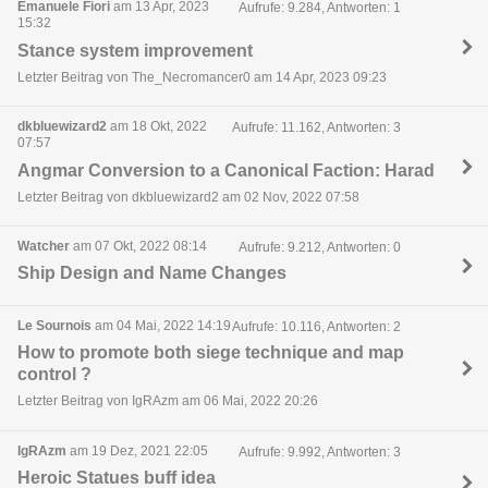
Emanuele Fiori
am 13 Apr, 2023
Aufrufe: 9.284, Antworten: 1
15:32
Stance system improvement
Letzter Beitrag von The_Necromancer0 am 14 Apr, 2023 09:23
dkbluewizard2
am 18 Okt, 2022
Aufrufe: 11.162, Antworten: 3
07:57
Angmar Conversion to a Canonical Faction: Harad
Letzter Beitrag von dkbluewizard2 am 02 Nov, 2022 07:58
Watcher
am 07 Okt, 2022 08:14
Aufrufe: 9.212, Antworten: 0
Ship Design and Name Changes
Le Sournois
am 04 Mai, 2022 14:19
Aufrufe: 10.116, Antworten: 2
How to promote both siege technique and map
control ?
Letzter Beitrag von IgRAzm am 06 Mai, 2022 20:26
IgRAzm
am 19 Dez, 2021 22:05
Aufrufe: 9.992, Antworten: 3
Heroic Statues buff idea