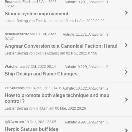
Emanuele Fiori
am 13 Apr, 2023
Aufrufe: 9.291, Antworten: 1
15:32
Stance system improvement
Letzter Beitrag von The_Necromancer0 am 14 Apr, 2023 09:23
dkbluewizard2
am 18 Okt, 2022
Aufrufe: 11.171, Antworten: 3
07:57
Angmar Conversion to a Canonical Faction: Harad
Letzter Beitrag von dkbluewizard2 am 02 Nov, 2022 07:58
Watcher
am 07 Okt, 2022 08:14
Aufrufe: 9.229, Antworten: 0
Ship Design and Name Changes
Le Sournois
am 04 Mai, 2022 14:19
Aufrufe: 10.122, Antworten: 2
How to promote both siege technique and map
control ?
Letzter Beitrag von IgRAzm am 06 Mai, 2022 20:26
IgRAzm
am 19 Dez, 2021 22:05
Aufrufe: 9.997, Antworten: 3
Heroic Statues buff idea