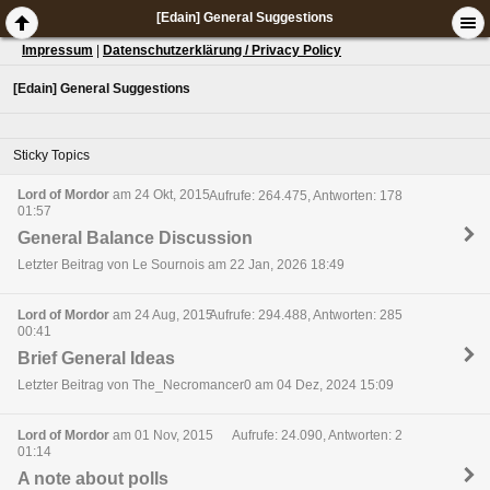
[Edain] General Suggestions
Impressum
|
Datenschutzerklärung / Privacy Policy
[Edain] General Suggestions
Sticky Topics
Lord of Mordor
am 24 Okt, 2015
Aufrufe: 264.475, Antworten: 178
01:57
General Balance Discussion
Letzter Beitrag von Le Sournois am 22 Jan, 2026 18:49
Lord of Mordor
am 24 Aug, 2015
Aufrufe: 294.488, Antworten: 285
00:41
Brief General Ideas
Letzter Beitrag von The_Necromancer0 am 04 Dez, 2024 15:09
Lord of Mordor
am 01 Nov, 2015
Aufrufe: 24.090, Antworten: 2
01:14
A note about polls