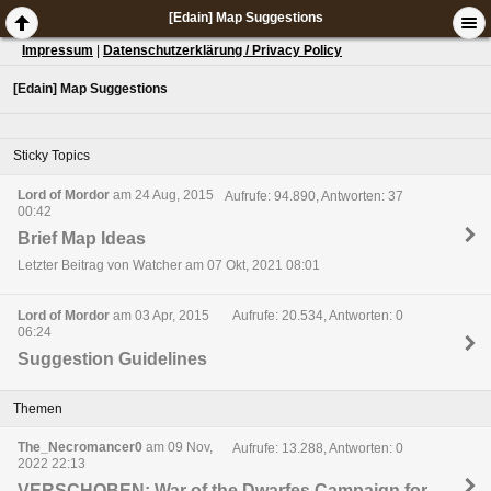
[Edain] Map Suggestions
Impressum
|
Datenschutzerklärung / Privacy Policy
[Edain] Map Suggestions
Sticky Topics
Lord of Mordor
am 24 Aug, 2015
Aufrufe: 94.890, Antworten: 37
00:42
Brief Map Ideas
Letzter Beitrag von Watcher am 07 Okt, 2021 08:01
Lord of Mordor
am 03 Apr, 2015
Aufrufe: 20.534, Antworten: 0
06:24
Suggestion Guidelines
Themen
The_Necromancer0
am 09 Nov,
Aufrufe: 13.288, Antworten: 0
2022 22:13
VERSCHOBEN: War of the Dwarfes Campaign for